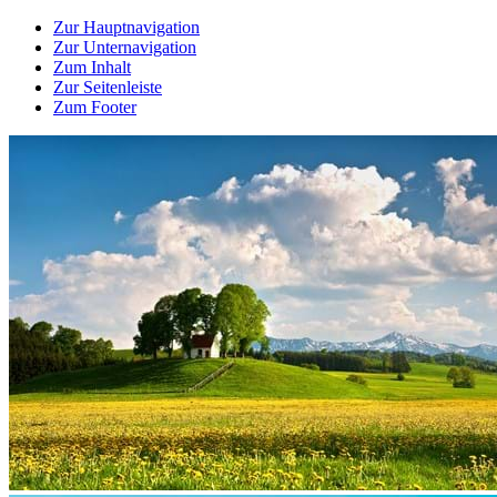
Zur Hauptnavigation
Zur Unternavigation
Zum Inhalt
Zur Seitenleiste
Zum Footer