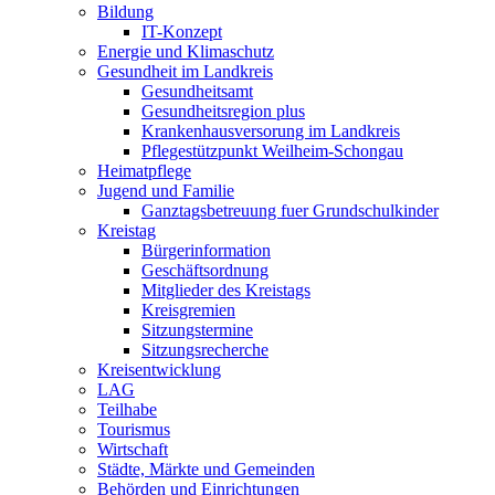
Bildung
IT-Konzept
Energie und Klimaschutz
Gesundheit im Landkreis
Gesundheitsamt
Gesundheitsregion plus
Krankenhausversorung im Landkreis
Pflegestützpunkt Weilheim-Schongau
Heimatpflege
Jugend und Familie
Ganztagsbetreuung fuer Grundschulkinder
Kreistag
Bürgerinformation
Geschäftsordnung
Mitglieder des Kreistags
Kreisgremien
Sitzungstermine
Sitzungsrecherche
Kreisentwicklung
LAG
Teilhabe
Tourismus
Wirtschaft
Städte, Märkte und Gemeinden
Behörden und Einrichtungen