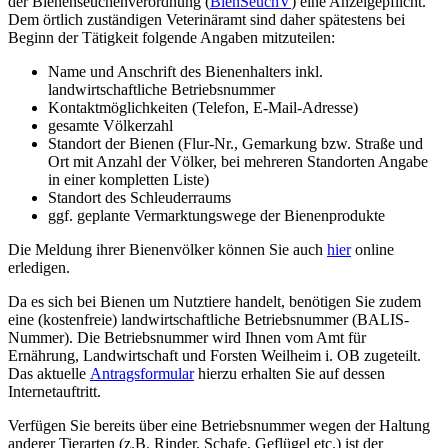
der Bienenseuchenverordnung (
BienSeuchV
) eine Anzeigepflicht.
Dem örtlich zuständigen Veterinäramt sind daher spätestens bei
Beginn der Tätigkeit folgende Angaben mitzuteilen:
Name und Anschrift des Bienenhalters inkl.
landwirtschaftliche Betriebsnummer
Kontaktmöglichkeiten (Telefon, E-Mail-Adresse)
gesamte Völkerzahl
Standort der Bienen (Flur-Nr., Gemarkung bzw. Straße und
Ort mit Anzahl der Völker, bei mehreren Standorten Angabe
in einer kompletten Liste)
Standort des Schleuderraums
ggf. geplante Vermarktungswege der Bienenprodukte
Die Meldung ihrer Bienenvölker können Sie auch
hier
online
erledigen.
Da es sich bei Bienen um Nutztiere handelt, benötigen Sie zudem
eine (kostenfreie) landwirtschaftliche Betriebsnummer (BALIS-
Nummer). Die Betriebsnummer wird Ihnen vom Amt für
Ernährung, Landwirtschaft und Forsten Weilheim i. OB zugeteilt.
Das aktuelle
Antragsformular
hierzu erhalten Sie auf dessen
Internetauftritt.
Verfügen Sie bereits über eine Betriebsnummer wegen der Haltung
anderer Tierarten (z.B. Rinder, Schafe, Geflügel etc.) ist der