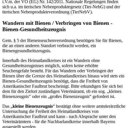
i.V.m. der VO (EG) Nr. 142/2011. Nationale Regelungen finden
sich u.a. im tierischen Nebenproduktegesetz (Tier-NebG) und der
tierischen Nebenprodukteverordnung (TierNebV).
Wandern mit Bienen / Verbringen von Bienen -
Bienen-Gesundheitszeugnis
Gem. § 5 der Bienenseuchenverordnung benötigen Sie für Bienen,
die an einen anderen Standort verbracht werden, ein
Bienengesundheitszeugnis.
Innerhalb des Heimatlandkreises ist ein Wandern ohne
Gesundheitszeugnisses möglich, sofern keine erhöhte
Seuchengefahr besteht. Für das Wandern oder Verbringen der
Bienen über die Grenze des Heimatlandkreises hinaus wird stets ein
Bienen-Gesundheitszeugnis benötigt, dass die Freiheit von
Amerikanischer Faulbrut bescheinigt. Bitte erkundigen Sie sich bei
dem für den Zielort zuständigen Veterinäramt, ob ein sog. „kleines
Bienenzeugnis“ oder ein „großes Bienenzeugnis“ gefordert ist.
Das „
kleine Bienenzeugnis
“ bestätigt ohne weitere amtstierärztliche
Untersuchung die Freiheit des Heimatlandkreises von
Amerikanischer Faulbrut und kann - nach Absprache unter den
Veterinärämtern - für die Nachbarlandkreise innerhalb Bayerns
ausgestellt werden.