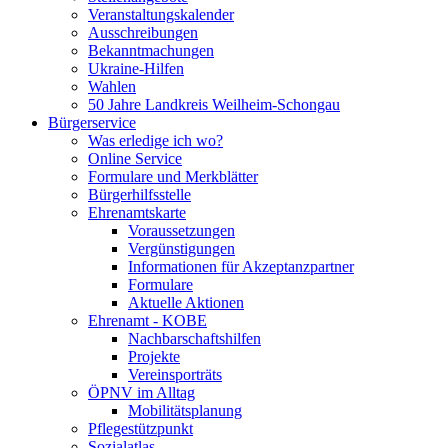
Veranstaltungskalender
Ausschreibungen
Bekanntmachungen
Ukraine-Hilfen
Wahlen
50 Jahre Landkreis Weilheim-Schongau
Bürgerservice
Was erledige ich wo?
Online Service
Formulare und Merkblätter
Bürgerhilfsstelle
Ehrenamtskarte
Voraussetzungen
Vergünstigungen
Informationen für Akzeptanzpartner
Formulare
Aktuelle Aktionen
Ehrenamt - KOBE
Nachbarschaftshilfen
Projekte
Vereinsporträts
ÖPNV im Alltag
Mobilitätsplanung
Pflegestützpunkt
Sozialatlas