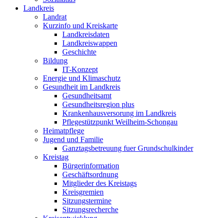
Landkreis
Landrat
Kurzinfo und Kreiskarte
Landkreisdaten
Landkreiswappen
Geschichte
Bildung
IT-Konzept
Energie und Klimaschutz
Gesundheit im Landkreis
Gesundheitsamt
Gesundheitsregion plus
Krankenhausversorung im Landkreis
Pflegestützpunkt Weilheim-Schongau
Heimatpflege
Jugend und Familie
Ganztagsbetreuung fuer Grundschulkinder
Kreistag
Bürgerinformation
Geschäftsordnung
Mitglieder des Kreistags
Kreisgremien
Sitzungstermine
Sitzungsrecherche