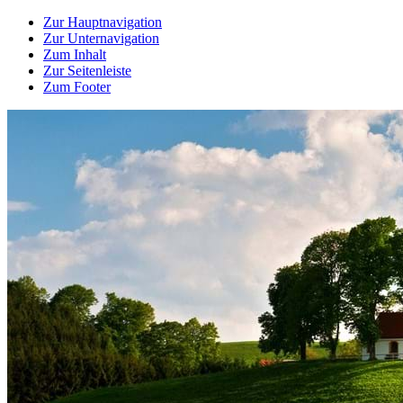
Zur Hauptnavigation
Zur Unternavigation
Zum Inhalt
Zur Seitenleiste
Zum Footer