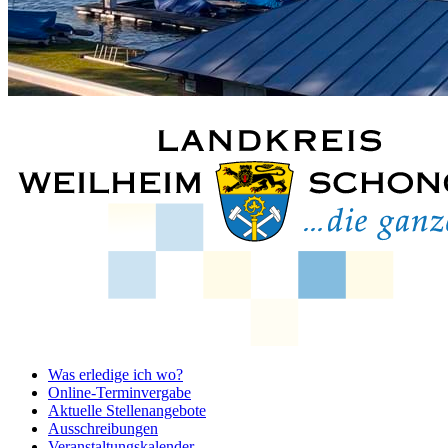
Was erledige ich wo?
Online-Terminvergabe
Aktuelle Stellenangebote
Ausschreibungen
Veranstaltungskalender