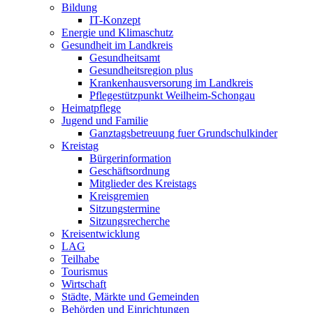
Bildung
IT-Konzept
Energie und Klimaschutz
Gesundheit im Landkreis
Gesundheitsamt
Gesundheitsregion plus
Krankenhausversorung im Landkreis
Pflegestützpunkt Weilheim-Schongau
Heimatpflege
Jugend und Familie
Ganztagsbetreuung fuer Grundschulkinder
Kreistag
Bürgerinformation
Geschäftsordnung
Mitglieder des Kreistags
Kreisgremien
Sitzungstermine
Sitzungsrecherche
Kreisentwicklung
LAG
Teilhabe
Tourismus
Wirtschaft
Städte, Märkte und Gemeinden
Behörden und Einrichtungen