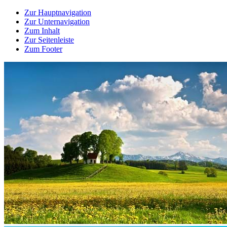
Zur Hauptnavigation
Zur Unternavigation
Zum Inhalt
Zur Seitenleiste
Zum Footer