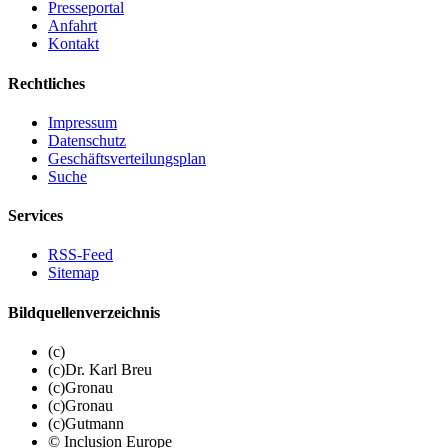
Presseportal
Anfahrt
Kontakt
Rechtliches
Impressum
Datenschutz
Geschäftsverteilungsplan
Suche
Services
RSS-Feed
Sitemap
Bildquellenverzeichnis
(c)
(c)Dr. Karl Breu
(c)Gronau
(c)Gronau
(c)Gutmann
© Inclusion Europe