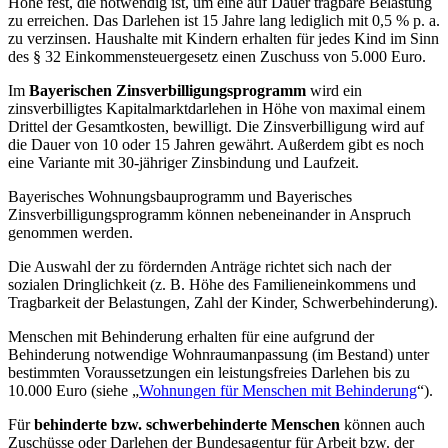
Höhe fest, die notwendig ist, um eine auf Dauer tragbare Belastung
zu erreichen. Das Darlehen ist 15 Jahre lang lediglich mit 0,5 % p. a.
zu verzinsen. Haushalte mit Kindern erhalten für jedes Kind im Sinn
des § 32 Einkommensteuergesetz einen Zuschuss von 5.000 Euro.
Im
Bayerischen Zinsverbilligungsprogramm
wird ein
zinsverbilligtes Kapitalmarktdarlehen in Höhe von maximal einem
Drittel der Gesamtkosten, bewilligt. Die Zinsverbilligung wird auf
die Dauer von 10 oder 15 Jahren gewährt. Außerdem gibt es noch
eine Variante mit 30-jähriger Zinsbindung und Laufzeit.
Bayerisches Wohnungsbauprogramm und Bayerisches
Zinsverbilligungsprogramm können nebeneinander in Anspruch
genommen werden.
Die Auswahl der zu fördernden Anträge richtet sich nach der
sozialen Dringlichkeit (z. B. Höhe des Familieneinkommens und
Tragbarkeit der Belastungen, Zahl der Kinder, Schwerbehinderung).
Menschen mit Behinderung erhalten für eine aufgrund der
Behinderung notwendige Wohnraumanpassung (im Bestand) unter
bestimmten Voraussetzungen ein leistungsfreies Darlehen bis zu
10.000 Euro (siehe „
Wohnungen für Menschen mit Behinderung
“).
Für
behinderte bzw. schwerbehinderte Menschen
können auch
Zuschüsse oder Darlehen der Bundesagentur für Arbeit bzw. der