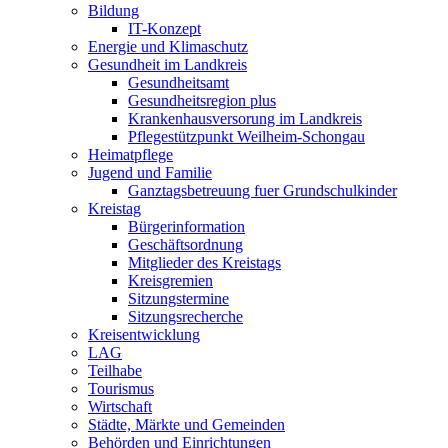
Bildung
IT-Konzept
Energie und Klimaschutz
Gesundheit im Landkreis
Gesundheitsamt
Gesundheitsregion plus
Krankenhausversorung im Landkreis
Pflegestützpunkt Weilheim-Schongau
Heimatpflege
Jugend und Familie
Ganztagsbetreuung fuer Grundschulkinder
Kreistag
Bürgerinformation
Geschäftsordnung
Mitglieder des Kreistags
Kreisgremien
Sitzungstermine
Sitzungsrecherche
Kreisentwicklung
LAG
Teilhabe
Tourismus
Wirtschaft
Städte, Märkte und Gemeinden
Behörden und Einrichtungen