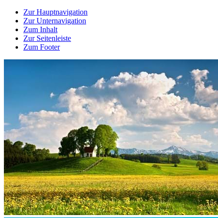
Zur Hauptnavigation
Zur Unternavigation
Zum Inhalt
Zur Seitenleiste
Zum Footer