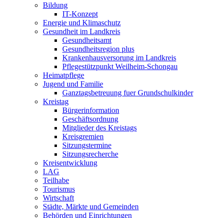
Bildung
IT-Konzept
Energie und Klimaschutz
Gesundheit im Landkreis
Gesundheitsamt
Gesundheitsregion plus
Krankenhausversorung im Landkreis
Pflegestützpunkt Weilheim-Schongau
Heimatpflege
Jugend und Familie
Ganztagsbetreuung fuer Grundschulkinder
Kreistag
Bürgerinformation
Geschäftsordnung
Mitglieder des Kreistags
Kreisgremien
Sitzungstermine
Sitzungsrecherche
Kreisentwicklung
LAG
Teilhabe
Tourismus
Wirtschaft
Städte, Märkte und Gemeinden
Behörden und Einrichtungen