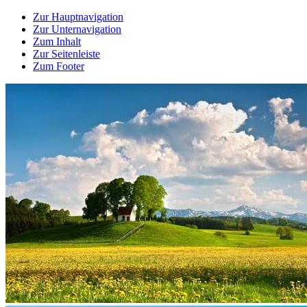
Zur Hauptnavigation
Zur Unternavigation
Zum Inhalt
Zur Seitenleiste
Zum Footer