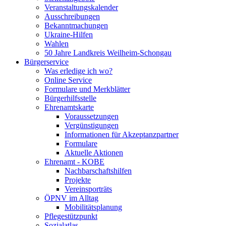
Veranstaltungskalender
Ausschreibungen
Bekanntmachungen
Ukraine-Hilfen
Wahlen
50 Jahre Landkreis Weilheim-Schongau
Bürgerservice
Was erledige ich wo?
Online Service
Formulare und Merkblätter
Bürgerhilfsstelle
Ehrenamtskarte
Voraussetzungen
Vergünstigungen
Informationen für Akzeptanzpartner
Formulare
Aktuelle Aktionen
Ehrenamt - KOBE
Nachbarschaftshilfen
Projekte
Vereinsporträts
ÖPNV im Alltag
Mobilitätsplanung
Pflegestützpunkt
Sozialatlas