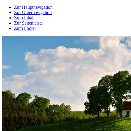
Zur Hauptnavigation
Zur Unternavigation
Zum Inhalt
Zur Seitenleiste
Zum Footer