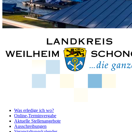
Was erledige ich wo?
Online-Terminvergabe
Aktuelle Stellenangebote
Ausschreibungen
Veranstaltungskalender