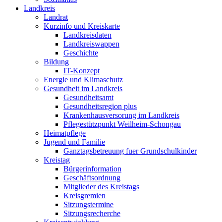
Landkreis
Landrat
Kurzinfo und Kreiskarte
Landkreisdaten
Landkreiswappen
Geschichte
Bildung
IT-Konzept
Energie und Klimaschutz
Gesundheit im Landkreis
Gesundheitsamt
Gesundheitsregion plus
Krankenhausversorung im Landkreis
Pflegestützpunkt Weilheim-Schongau
Heimatpflege
Jugend und Familie
Ganztagsbetreuung fuer Grundschulkinder
Kreistag
Bürgerinformation
Geschäftsordnung
Mitglieder des Kreistags
Kreisgremien
Sitzungstermine
Sitzungsrecherche