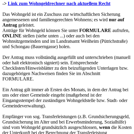
->
Link zum Wohngeldrechner nach aktuellem Recht
Das Wohngeld ist ein Zuschuss zur wirtschaftlichen Sicherung
angemessenen und familiengerechten Wohnens; es wird
nur auf
Antrag
geleistet.
Anträge für Wohngeld können Sie unter
FORMULARE
aufrufen,
ONLINE
stellen (siehe unten ...) oder auch bei den
Wohnsitzgemeinden und im Landratsamt Weilheim (Pütrichstraße)
und Schongau (Bauerngasse) holen.
Der Antrag muss vollständig ausgefüllt und unterschrieben (manuell
oder halt elektronisch signiert) sein. Entsprechende
Checklisten/Hinweisblätter zu den beizufügenden Unterlagen bzw.
dazugehörigen Nachweisen finden Sie im Abschnitt
FORMULARE.
Ein Antrag gilt immer ab Ersten des Monats, in dem der Antrag bei
uns oder einer Gemeinde eingeht (maßgebend ist der
Eingangsstempel der zuständigen Wohngeldstelle bzw. Stadt- oder
Gemeindeverwaltung).
Empfänger von sog. Transferleistungen (z.B. Grundsicherungsgeld,
Grundsicherung im Alter und bei Erwerbsminderung, Sozialhilfe)
sind vom Wohngeld grundsätzlich ausgeschlossen,
wenn
die Kosten
der Unterkunft bei der Berechnung der Transferleistung