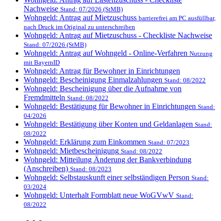
Nachweise
Stand: 07/2026 (StMB)
Wohngeld: Antrag auf Mietzuschuss
barrierefrei am PC ausfüllbar,
nach Druck im Original zu unterschreiben
Wohngeld: Antrag auf Mietzuschuss - Checkliste Nachweise
Stand: 07/2026 (StMB)
Wohngeld: Antrag auf Wohngeld - Online-Verfahren
Nutzung
mit BayernID
Wohngeld: Antrag für Bewohner in Einrichtungen
Wohngeld: Bescheinigung Einmalzahlungen
Stand: 08/2022
Wohngeld: Bescheinigung über die Aufnahme von
Fremdmitteln
Stand: 08/2022
Wohngeld: Bestätigung für Bewohner in Einrichtungen
Stand:
04/2026
Wohngeld: Bestätigung über Konten und Geldanlagen
Stand:
08/2022
Wohngeld: Erklärung zum Einkommen
Stand: 07/2023
Wohngeld: Mietbescheinigung
Stand: 08/2022
Wohngeld: Mitteilung Änderung der Bankverbindung
(Anschreiben)
Stand: 08/2023
Wohngeld: Selbstauskunft einer selbständigen Person
Stand:
03/2024
Wohngeld: Unterhalt Formblatt neue WoGVwV
Stand:
08/2022