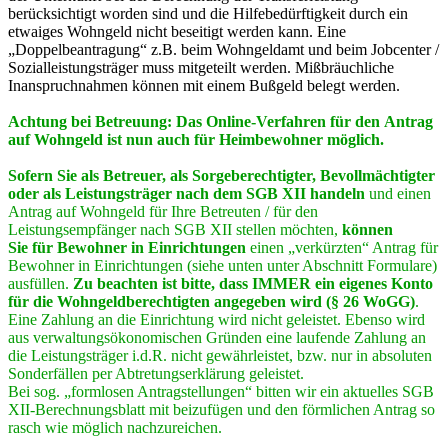
berücksichtigt worden sind und die Hilfebedürftigkeit durch ein
etwaiges Wohngeld nicht beseitigt werden kann. Eine
„Doppelbeantragung“ z.B. beim Wohngeldamt und beim Jobcenter /
Sozialleistungsträger muss mitgeteilt werden. Mißbräuchliche
Inanspruchnahmen können mit einem Bußgeld belegt werden.
Achtung bei Betreuung: Das Online-Verfahren für den Antrag
auf Wohngeld ist nun auch für Heimbewohner möglich.
Sofern Sie als Betreuer, als Sorgeberechtigter, Bevollmächtigter
oder als Leistungsträger nach dem SGB XII handeln
und einen
Antrag auf Wohngeld für Ihre Betreuten / für den
Leistungsempfänger nach SGB XII stellen möchten,
können
Sie
für Bewohner in Einrichtungen
einen „verkürzten“ Antrag für
Bewohner in Einrichtungen (siehe unten unter Abschnitt Formulare)
ausfüllen.
Zu beachten ist bitte, dass IMMER ein eigenes Konto
für die Wohngeldberechtigten angegeben wird (§ 26 WoGG)
.
Eine Zahlung an die Einrichtung wird nicht geleistet. Ebenso wird
aus verwaltungsökonomischen Gründen eine laufende Zahlung an
die Leistungsträger i.d.R. nicht gewährleistet, bzw. nur in absoluten
Sonderfällen per Abtretungserklärung geleistet.
Bei sog. „formlosen Antragstellungen“ bitten wir ein aktuelles SGB
XII-Berechnungsblatt mit beizufügen und den förmlichen Antrag so
rasch wie möglich nachzureichen.