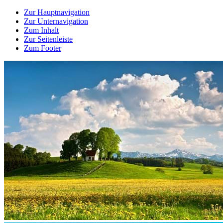
Zur Hauptnavigation
Zur Unternavigation
Zum Inhalt
Zur Seitenleiste
Zum Footer