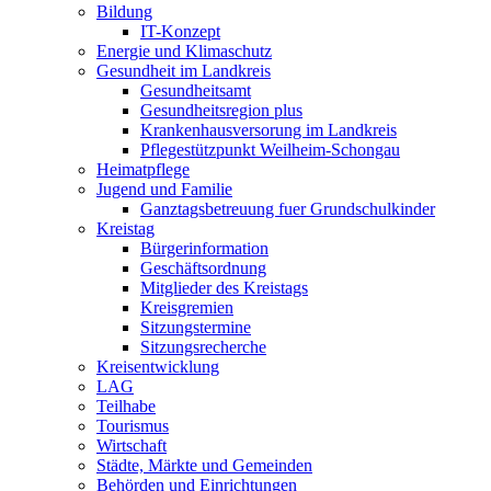
Bildung
IT-Konzept
Energie und Klimaschutz
Gesundheit im Landkreis
Gesundheitsamt
Gesundheitsregion plus
Krankenhausversorung im Landkreis
Pflegestützpunkt Weilheim-Schongau
Heimatpflege
Jugend und Familie
Ganztagsbetreuung fuer Grundschulkinder
Kreistag
Bürgerinformation
Geschäftsordnung
Mitglieder des Kreistags
Kreisgremien
Sitzungstermine
Sitzungsrecherche
Kreisentwicklung
LAG
Teilhabe
Tourismus
Wirtschaft
Städte, Märkte und Gemeinden
Behörden und Einrichtungen