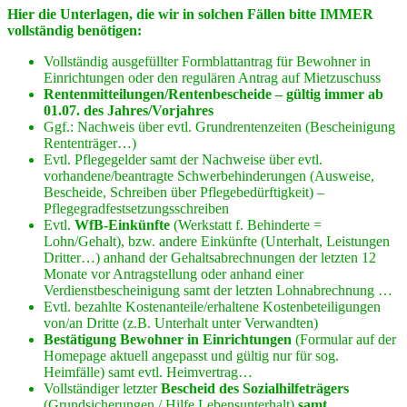
Hier die Unterlagen, die wir in solchen Fällen bitte IMMER
vollständig benötigen:
Vollständig ausgefüllter Formblattantrag für Bewohner in
Einrichtungen oder den regulären Antrag auf Mietzuschuss
Rentenmitteilungen/Rentenbescheide – gültig immer ab
01.07. des Jahres/Vorjahres
Ggf.: Nachweis über evtl. Grundrentenzeiten (Bescheinigung
Rententräger…)
Evtl. Pflegegelder samt der Nachweise über evtl.
vorhandene/beantragte Schwerbehinderungen (Ausweise,
Bescheide, Schreiben über Pflegebedürftigkeit) –
Pflegegradfestsetzungsschreiben
Evtl.
WfB-Einkünfte
(Werkstatt f. Behinderte =
Lohn/Gehalt), bzw. andere Einkünfte (Unterhalt, Leistungen
Dritter…) anhand der Gehaltsabrechnungen der letzten 12
Monate vor Antragstellung oder anhand einer
Verdienstbescheinigung samt der letzten Lohnabrechnung …
Evtl. bezahlte Kostenanteile/erhaltene Kostenbeteiligungen
von/an Dritte (z.B. Unterhalt unter Verwandten)
Bestätigung Bewohner in Einrichtungen
(Formular auf der
Homepage aktuell angepasst und gültig nur für sog.
Heimfälle) samt evtl. Heimvertrag…
Vollständiger letzter
Bescheid des Sozialhilfeträgers
(Grundsicherungen / Hilfe Lebensunterhalt)
samt