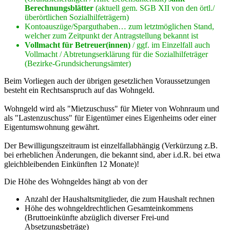
Berechnungsblätter
(aktuell gem. SGB XII von den örtl./
überörtlichen Sozialhilfeträgern)
Kontoauszüge/Sparguthaben… zum letztmöglichen Stand,
welcher zum Zeitpunkt der Antragstellung bekannt ist
Vollmacht für Betreuer(innen)
/ ggf. im Einzelfall auch
Vollmacht / Abtretungserklärung für die Sozialhilfeträger
(Bezirke-Grundsicherungsämter)
Beim Vorliegen auch der übrigen gesetzlichen Voraussetzungen
besteht ein Rechtsanspruch auf das Wohngeld.
Wohngeld wird als "Mietzuschuss" für Mieter von Wohnraum und
als "Lastenzuschuss" für Eigentümer eines Eigenheims oder einer
Eigentumswohnung gewährt.
Der Bewilligungszeitraum ist einzelfallabhängig (Verkürzung z.B.
bei erheblichen Änderungen, die bekannt sind, aber i.d.R. bei etwa
gleichbleibenden Einkünften 12 Monate)!
Die Höhe des Wohngeldes hängt ab von der
Anzahl der Haushaltsmitglieder, die zum Haushalt rechnen
Höhe des wohngeldrechtlichen Gesamteinkommens
(Bruttoeinkünfte abzüglich diverser Frei-und
Absetzungsbeträge)