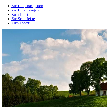
Zur Hauptnavigation
Zur Unternavigation
Zum Inhalt
Zur Seitenleiste
Zum Footer