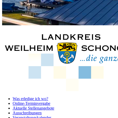
Was erledige ich wo?
Online-Terminvergabe
Aktuelle Stellenangebote
Ausschreibungen
Veranstaltungskalender