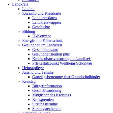
Landkreis
Landrat
Kurzinfo und Kreiskarte
Landkreisdaten
Landkreiswappen
Geschichte
Bildung
IT-Konzept
Energie und Klimaschutz
Gesundheit im Landkreis
Gesundheitsamt
Gesundheitsregion plus
Krankenhausversorung im Landkreis
Pflegestützpunkt Weilheim-Schongau
Heimatpflege
Jugend und Familie
Ganztagsbetreuung fuer Grundschulkinder
Kreistag
Bürgerinformation
Geschäftsordnung
Mitglieder des Kreistags
Kreisgremien
Sitzungstermine
Sitzungsrecherche