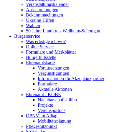
Veranstaltungskalender
Ausschreibungen
Bekanntmachungen
Ukraine-Hilfen
Wahlen
50 Jahre Landkreis Weilheim-Schongau
Bürgerservice
Was erledige ich wo?
Online Service
Formulare und Merkblätter
Bürgerhilfsstelle
Ehrenamtskarte
Voraussetzungen
Vergünstigungen
Informationen für Akzeptanzpartner
Formulare
Aktuelle Aktionen
Ehrenamt - KOBE
Nachbarschaftshilfen
Projekte
Vereinsporträts
ÖPNV im Alltag
Mobilitätsplanung
Pflegestützpunkt
Sozialatlas