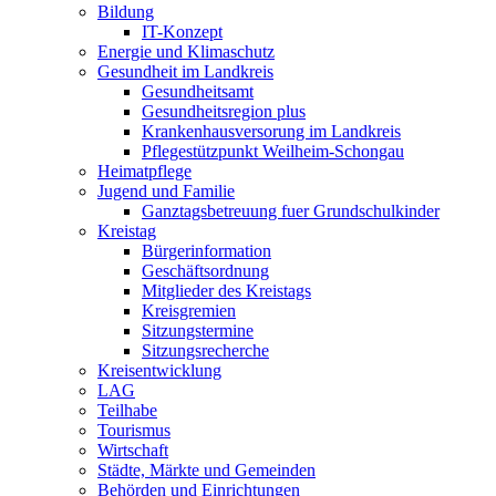
Bildung
IT-Konzept
Energie und Klimaschutz
Gesundheit im Landkreis
Gesundheitsamt
Gesundheitsregion plus
Krankenhausversorung im Landkreis
Pflegestützpunkt Weilheim-Schongau
Heimatpflege
Jugend und Familie
Ganztagsbetreuung fuer Grundschulkinder
Kreistag
Bürgerinformation
Geschäftsordnung
Mitglieder des Kreistags
Kreisgremien
Sitzungstermine
Sitzungsrecherche
Kreisentwicklung
LAG
Teilhabe
Tourismus
Wirtschaft
Städte, Märkte und Gemeinden
Behörden und Einrichtungen