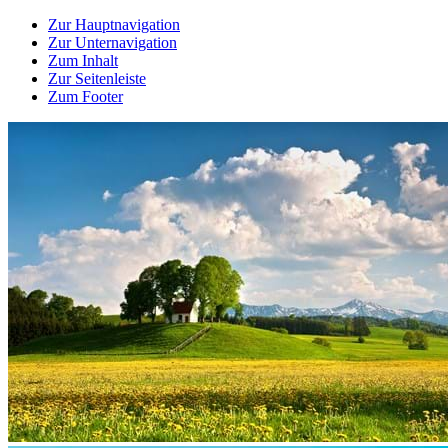
Zur Hauptnavigation
Zur Unternavigation
Zum Inhalt
Zur Seitenleiste
Zum Footer