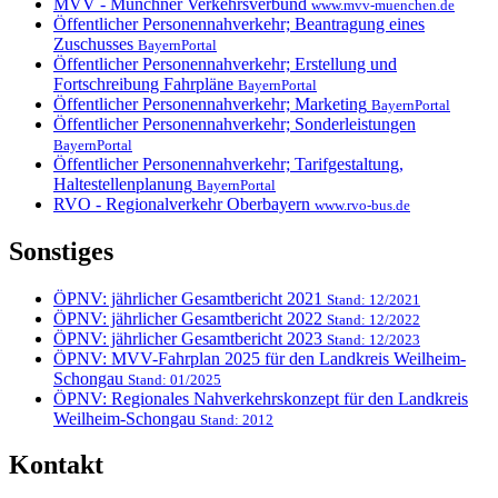
MVV - Münchner Verkehrsverbund
www.mvv-muenchen.de
Öffentlicher Personennahverkehr; Beantragung eines
Zuschusses
BayernPortal
Öffentlicher Personennahverkehr; Erstellung und
Fortschreibung Fahrpläne
BayernPortal
Öffentlicher Personennahverkehr; Marketing
BayernPortal
Öffentlicher Personennahverkehr; Sonderleistungen
BayernPortal
Öffentlicher Personennahverkehr; Tarifgestaltung,
Haltestellenplanung
BayernPortal
RVO - Regionalverkehr Oberbayern
www.rvo-bus.de
Sonstiges
ÖPNV: jährlicher Gesamtbericht 2021
Stand: 12/2021
ÖPNV: jährlicher Gesamtbericht 2022
Stand: 12/2022
ÖPNV: jährlicher Gesamtbericht 2023
Stand: 12/2023
ÖPNV: MVV-Fahrplan 2025 für den Landkreis Weilheim-
Schongau
Stand: 01/2025
ÖPNV: Regionales Nahverkehrskonzept für den Landkreis
Weilheim-Schongau
Stand: 2012
Kontakt