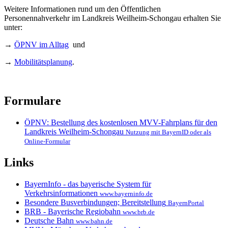
Weitere Informationen rund um den Öffentlichen
Personennahverkehr im Landkreis Weilheim-Schongau erhalten Sie
unter:
→
ÖPNV im Alltag
und
→
Mobilitätsplanung
.
Formulare
ÖPNV: Bestellung des kostenlosen MVV-Fahrplans für den
Landkreis Weilheim-Schongau
Nutzung mit BayernID oder als
Online-Formular
Links
BayernInfo - das bayerische System für
Verkehrsinformationen
www.bayerninfo.de
Besondere Busverbindungen; Bereitstellung
BayernPortal
BRB - Bayerische Regiobahn
www.brb.de
Deutsche Bahn
www.bahn.de