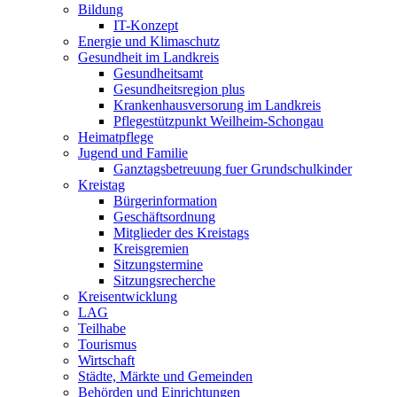
Bildung
IT-Konzept
Energie und Klimaschutz
Gesundheit im Landkreis
Gesundheitsamt
Gesundheitsregion plus
Krankenhausversorung im Landkreis
Pflegestützpunkt Weilheim-Schongau
Heimatpflege
Jugend und Familie
Ganztagsbetreuung fuer Grundschulkinder
Kreistag
Bürgerinformation
Geschäftsordnung
Mitglieder des Kreistags
Kreisgremien
Sitzungstermine
Sitzungsrecherche
Kreisentwicklung
LAG
Teilhabe
Tourismus
Wirtschaft
Städte, Märkte und Gemeinden
Behörden und Einrichtungen