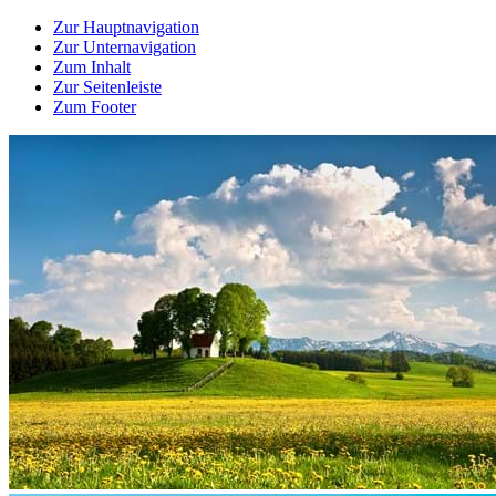
Zur Hauptnavigation
Zur Unternavigation
Zum Inhalt
Zur Seitenleiste
Zum Footer