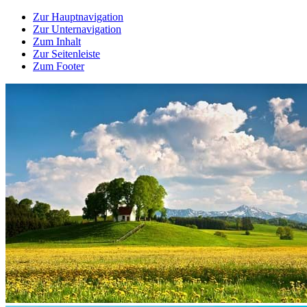
Zur Hauptnavigation
Zur Unternavigation
Zum Inhalt
Zur Seitenleiste
Zum Footer