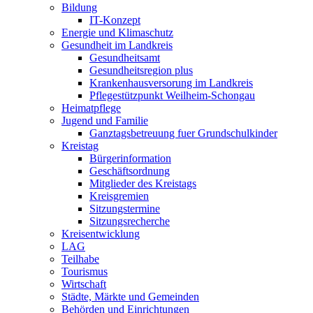
Bildung
IT-Konzept
Energie und Klimaschutz
Gesundheit im Landkreis
Gesundheitsamt
Gesundheitsregion plus
Krankenhausversorung im Landkreis
Pflegestützpunkt Weilheim-Schongau
Heimatpflege
Jugend und Familie
Ganztagsbetreuung fuer Grundschulkinder
Kreistag
Bürgerinformation
Geschäftsordnung
Mitglieder des Kreistags
Kreisgremien
Sitzungstermine
Sitzungsrecherche
Kreisentwicklung
LAG
Teilhabe
Tourismus
Wirtschaft
Städte, Märkte und Gemeinden
Behörden und Einrichtungen