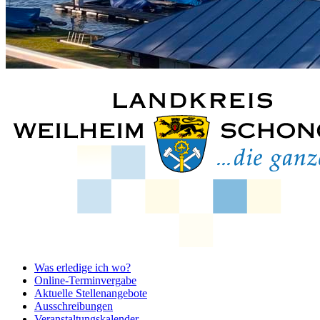
Was erledige ich wo?
Online-Terminvergabe
Aktuelle Stellenangebote
Ausschreibungen
Veranstaltungskalender