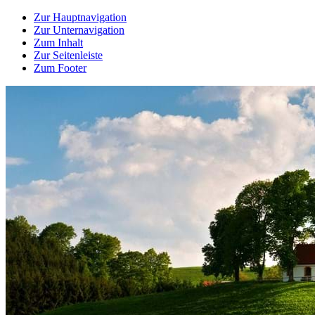
Zur Hauptnavigation
Zur Unternavigation
Zum Inhalt
Zur Seitenleiste
Zum Footer