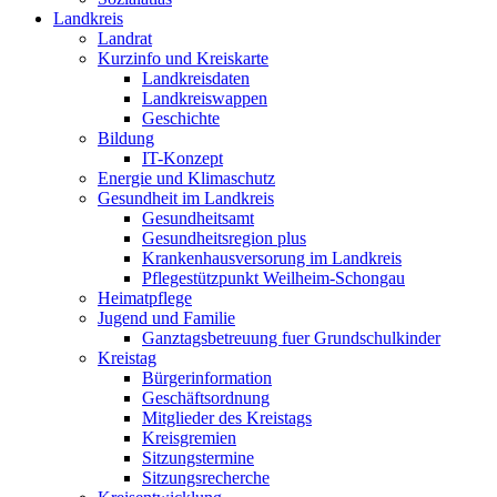
Landkreis
Landrat
Kurzinfo und Kreiskarte
Landkreisdaten
Landkreiswappen
Geschichte
Bildung
IT-Konzept
Energie und Klimaschutz
Gesundheit im Landkreis
Gesundheitsamt
Gesundheitsregion plus
Krankenhausversorung im Landkreis
Pflegestützpunkt Weilheim-Schongau
Heimatpflege
Jugend und Familie
Ganztagsbetreuung fuer Grundschulkinder
Kreistag
Bürgerinformation
Geschäftsordnung
Mitglieder des Kreistags
Kreisgremien
Sitzungstermine
Sitzungsrecherche