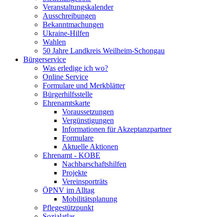
Veranstaltungskalender
Ausschreibungen
Bekanntmachungen
Ukraine-Hilfen
Wahlen
50 Jahre Landkreis Weilheim-Schongau
Bürgerservice
Was erledige ich wo?
Online Service
Formulare und Merkblätter
Bürgerhilfsstelle
Ehrenamtskarte
Voraussetzungen
Vergünstigungen
Informationen für Akzeptanzpartner
Formulare
Aktuelle Aktionen
Ehrenamt - KOBE
Nachbarschaftshilfen
Projekte
Vereinsporträts
ÖPNV im Alltag
Mobilitätsplanung
Pflegestützpunkt
Sozialatlas