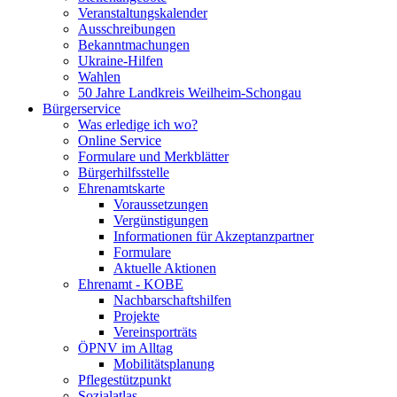
Veranstaltungskalender
Ausschreibungen
Bekanntmachungen
Ukraine-Hilfen
Wahlen
50 Jahre Landkreis Weilheim-Schongau
Bürgerservice
Was erledige ich wo?
Online Service
Formulare und Merkblätter
Bürgerhilfsstelle
Ehrenamtskarte
Voraussetzungen
Vergünstigungen
Informationen für Akzeptanzpartner
Formulare
Aktuelle Aktionen
Ehrenamt - KOBE
Nachbarschaftshilfen
Projekte
Vereinsporträts
ÖPNV im Alltag
Mobilitätsplanung
Pflegestützpunkt
Sozialatlas