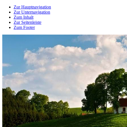
Zur Hauptnavigation
Zur Unternavigation
Zum Inhalt
Zur Seitenleiste
Zum Footer