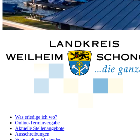
Was erledige ich wo?
Online-Terminvergabe
Aktuelle Stellenangebote
Ausschreibungen
Veranstaltungskalender