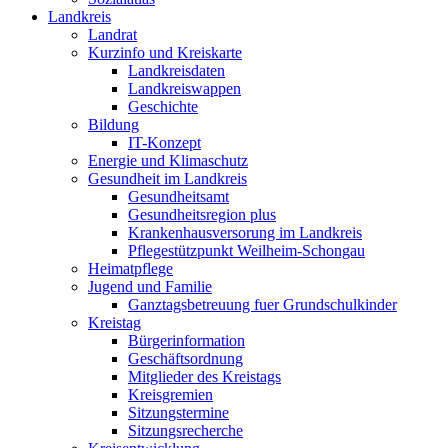
Landkreis
Landrat
Kurzinfo und Kreiskarte
Landkreisdaten
Landkreiswappen
Geschichte
Bildung
IT-Konzept
Energie und Klimaschutz
Gesundheit im Landkreis
Gesundheitsamt
Gesundheitsregion plus
Krankenhausversorung im Landkreis
Pflegestützpunkt Weilheim-Schongau
Heimatpflege
Jugend und Familie
Ganztagsbetreuung fuer Grundschulkinder
Kreistag
Bürgerinformation
Geschäftsordnung
Mitglieder des Kreistags
Kreisgremien
Sitzungstermine
Sitzungsrecherche