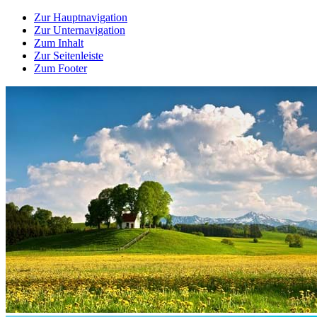
Zur Hauptnavigation
Zur Unternavigation
Zum Inhalt
Zur Seitenleiste
Zum Footer