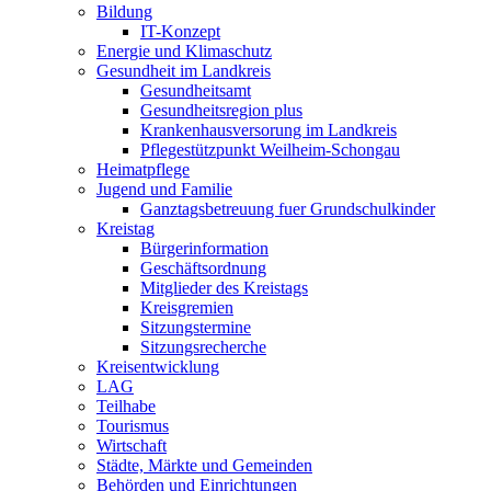
Bildung
IT-Konzept
Energie und Klimaschutz
Gesundheit im Landkreis
Gesundheitsamt
Gesundheitsregion plus
Krankenhausversorung im Landkreis
Pflegestützpunkt Weilheim-Schongau
Heimatpflege
Jugend und Familie
Ganztagsbetreuung fuer Grundschulkinder
Kreistag
Bürgerinformation
Geschäftsordnung
Mitglieder des Kreistags
Kreisgremien
Sitzungstermine
Sitzungsrecherche
Kreisentwicklung
LAG
Teilhabe
Tourismus
Wirtschaft
Städte, Märkte und Gemeinden
Behörden und Einrichtungen