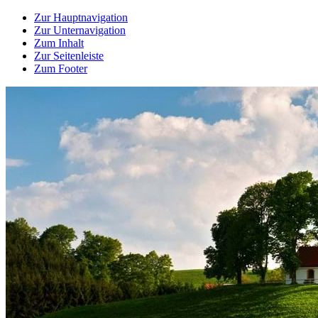
Zur Hauptnavigation
Zur Unternavigation
Zum Inhalt
Zur Seitenleiste
Zum Footer