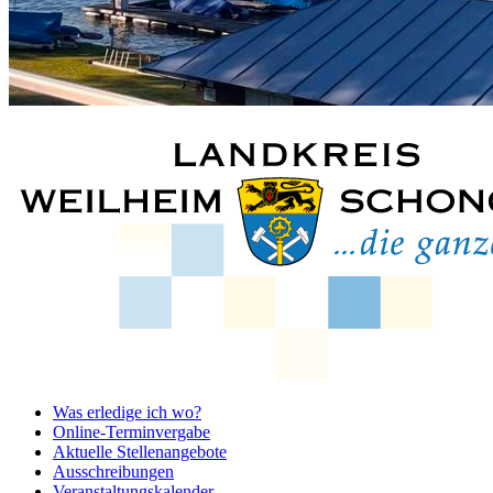
Was erledige ich wo?
Online-Terminvergabe
Aktuelle Stellenangebote
Ausschreibungen
Veranstaltungskalender