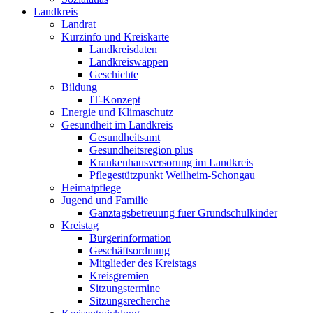
Landkreis
Landrat
Kurzinfo und Kreiskarte
Landkreisdaten
Landkreiswappen
Geschichte
Bildung
IT-Konzept
Energie und Klimaschutz
Gesundheit im Landkreis
Gesundheitsamt
Gesundheitsregion plus
Krankenhausversorung im Landkreis
Pflegestützpunkt Weilheim-Schongau
Heimatpflege
Jugend und Familie
Ganztagsbetreuung fuer Grundschulkinder
Kreistag
Bürgerinformation
Geschäftsordnung
Mitglieder des Kreistags
Kreisgremien
Sitzungstermine
Sitzungsrecherche