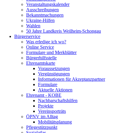
Veranstaltungskalender
Ausschreibungen
Bekanntmachungen
Ukraine-Hilfen
Wahlen
50 Jahre Landkreis Weilheim-Schongau
Bürgerservice
Was erledige ich wo?
Online Service
Formulare und Merkblätter
Bürgerhilfsstelle
Ehrenamtskarte
Voraussetzungen
Vergünstigungen
Informationen für Akzeptanzpartner
Formulare
Aktuelle Aktionen
Ehrenamt - KOBE
Nachbarschaftshilfen
Projekte
Vereinsporträts
ÖPNV im Alltag
Mobilitätsplanung
Pflegestützpunkt
Sozialatlas