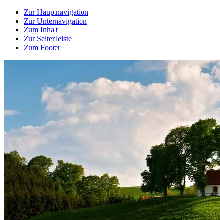
Zur Hauptnavigation
Zur Unternavigation
Zum Inhalt
Zur Seitenleiste
Zum Footer