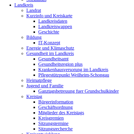
Landkreis
Landrat
Kurzinfo und Kreiskarte
Landkreisdaten
Landkreiswappen
Geschichte
Bildung
IT-Konzept
Energie und Klimaschutz
Gesundheit im Landkreis
Gesundheitsamt
Gesundheitsregion plus
Krankenhausversorung im Landkreis
Pflegestützpunkt Weilheim-Schongau
Heimatpflege
Jugend und Familie
Ganztagsbetreuung fuer Grundschulkinder
Kreistag
Bürgerinformation
Geschäftsordnung
Mitglieder des Kreistags
Kreisgremien
Sitzungstermine
Sitzungsrecherche