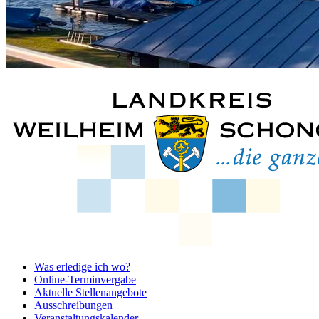
Was erledige ich wo?
Online-Terminvergabe
Aktuelle Stellenangebote
Ausschreibungen
Veranstaltungskalender