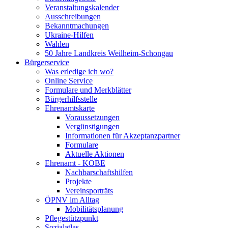
Veranstaltungskalender
Ausschreibungen
Bekanntmachungen
Ukraine-Hilfen
Wahlen
50 Jahre Landkreis Weilheim-Schongau
Bürgerservice
Was erledige ich wo?
Online Service
Formulare und Merkblätter
Bürgerhilfsstelle
Ehrenamtskarte
Voraussetzungen
Vergünstigungen
Informationen für Akzeptanzpartner
Formulare
Aktuelle Aktionen
Ehrenamt - KOBE
Nachbarschaftshilfen
Projekte
Vereinsporträts
ÖPNV im Alltag
Mobilitätsplanung
Pflegestützpunkt
Sozialatlas