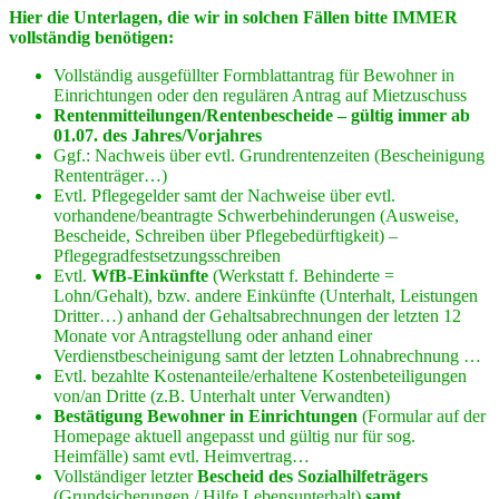
Hier die Unterlagen, die wir in solchen Fällen bitte IMMER
vollständig benötigen:
Vollständig ausgefüllter Formblattantrag für Bewohner in
Einrichtungen oder den regulären Antrag auf Mietzuschuss
Rentenmitteilungen/Rentenbescheide – gültig immer ab
01.07. des Jahres/Vorjahres
Ggf.: Nachweis über evtl. Grundrentenzeiten (Bescheinigung
Rententräger…)
Evtl. Pflegegelder samt der Nachweise über evtl.
vorhandene/beantragte Schwerbehinderungen (Ausweise,
Bescheide, Schreiben über Pflegebedürftigkeit) –
Pflegegradfestsetzungsschreiben
Evtl.
WfB-Einkünfte
(Werkstatt f. Behinderte =
Lohn/Gehalt), bzw. andere Einkünfte (Unterhalt, Leistungen
Dritter…) anhand der Gehaltsabrechnungen der letzten 12
Monate vor Antragstellung oder anhand einer
Verdienstbescheinigung samt der letzten Lohnabrechnung …
Evtl. bezahlte Kostenanteile/erhaltene Kostenbeteiligungen
von/an Dritte (z.B. Unterhalt unter Verwandten)
Bestätigung Bewohner in Einrichtungen
(Formular auf der
Homepage aktuell angepasst und gültig nur für sog.
Heimfälle) samt evtl. Heimvertrag…
Vollständiger letzter
Bescheid des Sozialhilfeträgers
(Grundsicherungen / Hilfe Lebensunterhalt)
samt