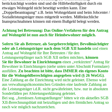
berücksichtigt worden sind und die Hilfebedürftigkeit durch ein
etwaiges Wohngeld nicht beseitigt werden kann. Eine
„Doppelbeantragung“ z.B. beim Wohngeldamt und beim Jobcenter /
Sozialleistungsträger muss mitgeteilt werden. Mißbräuchliche
Inanspruchnahmen können mit einem Bußgeld belegt werden.
Achtung bei Betreuung: Das Online-Verfahren für den Antrag
auf Wohngeld ist nun auch für Heimbewohner möglich.
Sofern Sie als Betreuer, als Sorgeberechtigter, Bevollmächtigter
oder als Leistungsträger nach dem SGB XII handeln
und einen
Antrag auf Wohngeld für Ihre Betreuten / für den
Leistungsempfänger nach SGB XII stellen möchten,
können
Sie
für Bewohner in Einrichtungen
einen „verkürzten“ Antrag für
Bewohner in Einrichtungen (siehe unten unter Abschnitt Formulare)
ausfüllen.
Zu beachten ist bitte, dass IMMER ein eigenes Konto
für die Wohngeldberechtigten angegeben wird (§ 26 WoGG)
.
Eine Zahlung an die Einrichtung wird nicht geleistet. Ebenso wird
aus verwaltungsökonomischen Gründen eine laufende Zahlung an
die Leistungsträger i.d.R. nicht gewährleistet, bzw. nur in absoluten
Sonderfällen per Abtretungserklärung geleistet.
Bei sog. „formlosen Antragstellungen“ bitten wir ein aktuelles SGB
XII-Berechnungsblatt mit beizufügen und den förmlichen Antrag so
rasch wie möglich nachzureichen.