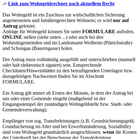
->
Link zum Wohngeldrechner nach aktuellem Recht
Das Wohngeld ist ein Zuschuss zur wirtschaftlichen Sicherung
angemessenen und familiengerechten Wohnens; es wird
nur auf
Antrag
geleistet.
Anträge für Wohngeld können Sie unter
FORMULARE
aufrufen,
ONLINE
stellen (siehe unten ...) oder auch bei den
Wohnsitzgemeinden und im Landratsamt Weilheim (Pütrichstraße)
und Schongau (Bauerngasse) holen.
Der Antrag muss vollständig ausgefüllt und unterschrieben (manuell
oder halt elektronisch signiert) sein. Entsprechende
Checklisten/Hinweisblätter zu den beizufügenden Unterlagen bzw.
dazugehörigen Nachweisen finden Sie im Abschnitt
FORMULARE.
Ein Antrag gilt immer ab Ersten des Monats, in dem der Antrag bei
uns oder einer Gemeinde eingeht (maßgebend ist der
Eingangsstempel der zuständigen Wohngeldstelle bzw. Stadt- oder
Gemeindeverwaltung).
Empfänger von sog. Transferleistungen (z.B. Grundsicherungsgeld,
Grundsicherung im Alter und bei Erwerbsminderung, Sozialhilfe)
sind vom Wohngeld grundsätzlich ausgeschlossen,
wenn
die Kosten
der Unterkunft bei der Berechnung der Transferleistung