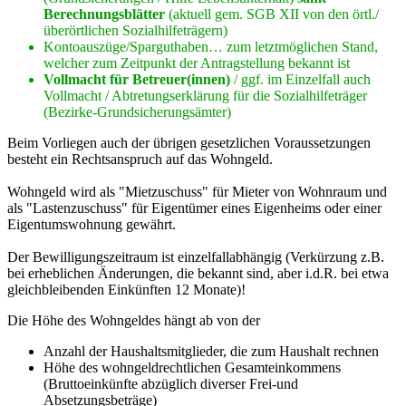
Berechnungsblätter
(aktuell gem. SGB XII von den örtl./
überörtlichen Sozialhilfeträgern)
Kontoauszüge/Sparguthaben… zum letztmöglichen Stand,
welcher zum Zeitpunkt der Antragstellung bekannt ist
Vollmacht für Betreuer(innen)
/ ggf. im Einzelfall auch
Vollmacht / Abtretungserklärung für die Sozialhilfeträger
(Bezirke-Grundsicherungsämter)
Beim Vorliegen auch der übrigen gesetzlichen Voraussetzungen
besteht ein Rechtsanspruch auf das Wohngeld.
Wohngeld wird als "Mietzuschuss" für Mieter von Wohnraum und
als "Lastenzuschuss" für Eigentümer eines Eigenheims oder einer
Eigentumswohnung gewährt.
Der Bewilligungszeitraum ist einzelfallabhängig (Verkürzung z.B.
bei erheblichen Änderungen, die bekannt sind, aber i.d.R. bei etwa
gleichbleibenden Einkünften 12 Monate)!
Die Höhe des Wohngeldes hängt ab von der
Anzahl der Haushaltsmitglieder, die zum Haushalt rechnen
Höhe des wohngeldrechtlichen Gesamteinkommens
(Bruttoeinkünfte abzüglich diverser Frei-und
Absetzungsbeträge)