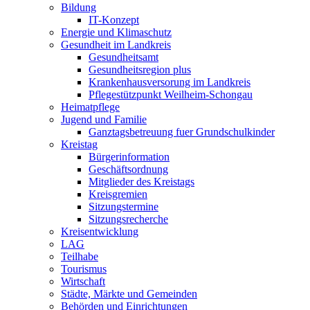
Bildung
IT-Konzept
Energie und Klimaschutz
Gesundheit im Landkreis
Gesundheitsamt
Gesundheitsregion plus
Krankenhausversorung im Landkreis
Pflegestützpunkt Weilheim-Schongau
Heimatpflege
Jugend und Familie
Ganztagsbetreuung fuer Grundschulkinder
Kreistag
Bürgerinformation
Geschäftsordnung
Mitglieder des Kreistags
Kreisgremien
Sitzungstermine
Sitzungsrecherche
Kreisentwicklung
LAG
Teilhabe
Tourismus
Wirtschaft
Städte, Märkte und Gemeinden
Behörden und Einrichtungen