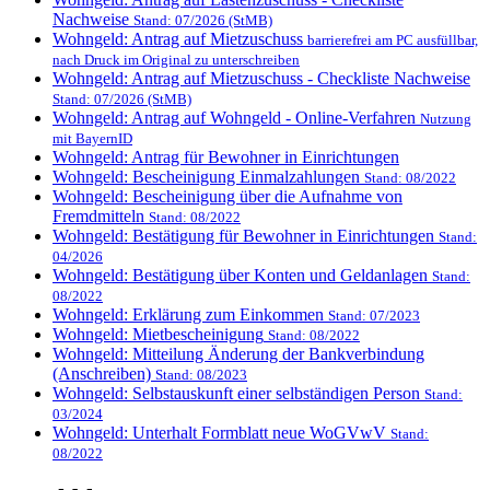
Nachweise
Stand: 07/2026 (StMB)
Wohngeld: Antrag auf Mietzuschuss
barrierefrei am PC ausfüllbar,
nach Druck im Original zu unterschreiben
Wohngeld: Antrag auf Mietzuschuss - Checkliste Nachweise
Stand: 07/2026 (StMB)
Wohngeld: Antrag auf Wohngeld - Online-Verfahren
Nutzung
mit BayernID
Wohngeld: Antrag für Bewohner in Einrichtungen
Wohngeld: Bescheinigung Einmalzahlungen
Stand: 08/2022
Wohngeld: Bescheinigung über die Aufnahme von
Fremdmitteln
Stand: 08/2022
Wohngeld: Bestätigung für Bewohner in Einrichtungen
Stand:
04/2026
Wohngeld: Bestätigung über Konten und Geldanlagen
Stand:
08/2022
Wohngeld: Erklärung zum Einkommen
Stand: 07/2023
Wohngeld: Mietbescheinigung
Stand: 08/2022
Wohngeld: Mitteilung Änderung der Bankverbindung
(Anschreiben)
Stand: 08/2023
Wohngeld: Selbstauskunft einer selbständigen Person
Stand:
03/2024
Wohngeld: Unterhalt Formblatt neue WoGVwV
Stand:
08/2022