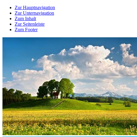
Zur Hauptnavigation
Zur Unternavigation
Zum Inhalt
Zur Seitenleiste
Zum Footer