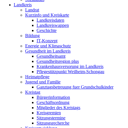
Landkreis
Landrat
Kurzinfo und Kreiskarte
Landkreisdaten
Landkreiswappen
Geschichte
Bildung
IT-Konzept
Energie und Klimaschutz
Gesundheit im Landkreis
Gesundheitsamt
Gesundheitsregion plus
Krankenhausversorung im Landkreis
Pflegestützpunkt Weilheim-Schongau
Heimatpflege
Jugend und Familie
Ganztagsbetreuung fuer Grundschulkinder
Kreistag
Bürgerinformation
Geschäftsordnung
Mitglieder des Kreistags
Kreisgremien
Sitzungstermine
Sitzungsrecherche