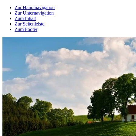
Zur Hauptnavigation
Zur Unternavigation
Zum Inhalt
Zur Seitenleiste
Zum Footer