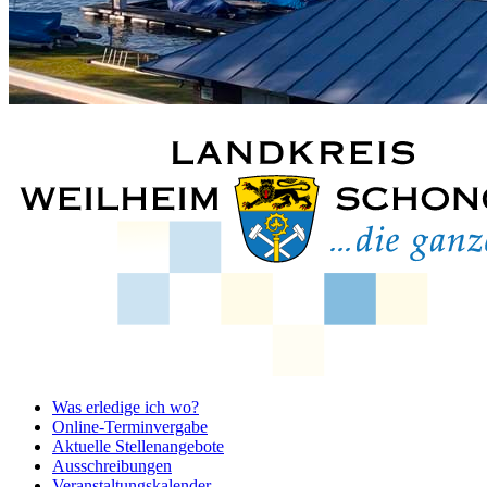
Was erledige ich wo?
Online-Terminvergabe
Aktuelle Stellenangebote
Ausschreibungen
Veranstaltungskalender