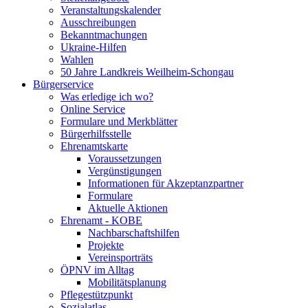
Veranstaltungskalender
Ausschreibungen
Bekanntmachungen
Ukraine-Hilfen
Wahlen
50 Jahre Landkreis Weilheim-Schongau
Bürgerservice
Was erledige ich wo?
Online Service
Formulare und Merkblätter
Bürgerhilfsstelle
Ehrenamtskarte
Voraussetzungen
Vergünstigungen
Informationen für Akzeptanzpartner
Formulare
Aktuelle Aktionen
Ehrenamt - KOBE
Nachbarschaftshilfen
Projekte
Vereinsporträts
ÖPNV im Alltag
Mobilitätsplanung
Pflegestützpunkt
Sozialatlas