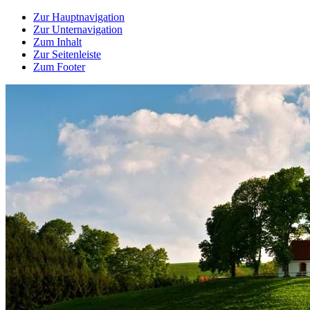
Zur Hauptnavigation
Zur Unternavigation
Zum Inhalt
Zur Seitenleiste
Zum Footer