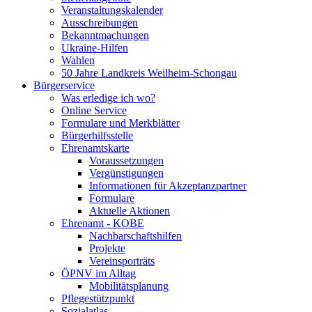
Veranstaltungskalender
Ausschreibungen
Bekanntmachungen
Ukraine-Hilfen
Wahlen
50 Jahre Landkreis Weilheim-Schongau
Bürgerservice
Was erledige ich wo?
Online Service
Formulare und Merkblätter
Bürgerhilfsstelle
Ehrenamtskarte
Voraussetzungen
Vergünstigungen
Informationen für Akzeptanzpartner
Formulare
Aktuelle Aktionen
Ehrenamt - KOBE
Nachbarschaftshilfen
Projekte
Vereinsporträts
ÖPNV im Alltag
Mobilitätsplanung
Pflegestützpunkt
Sozialatlas