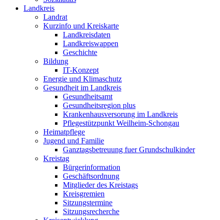
Landkreis
Landrat
Kurzinfo und Kreiskarte
Landkreisdaten
Landkreiswappen
Geschichte
Bildung
IT-Konzept
Energie und Klimaschutz
Gesundheit im Landkreis
Gesundheitsamt
Gesundheitsregion plus
Krankenhausversorung im Landkreis
Pflegestützpunkt Weilheim-Schongau
Heimatpflege
Jugend und Familie
Ganztagsbetreuung fuer Grundschulkinder
Kreistag
Bürgerinformation
Geschäftsordnung
Mitglieder des Kreistags
Kreisgremien
Sitzungstermine
Sitzungsrecherche