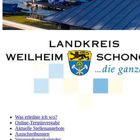
Was erledige ich wo?
Online-Terminvergabe
Aktuelle Stellenangebote
Ausschreibungen
Veranstaltungskalender