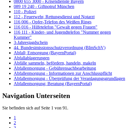
0800 655 3000 - Krisendienste Bayern
089 19 240 - Giftnotruf München
110 - Polizei
112 - Feuerwehr, Rettungsdienst und Notarzt
116 006 - Opfer-Telefon des Weißen Rings
116 016 - Hilfetelefon "Gewalt gegen Frauen"
116 111 - Kinder- und Jugendtelefon "Nummer gegen
Kummer"
3-Jahresjagdschein
44. Bundesimissionsschutzverordnung (BImSchV)
Abfall; Entsorgung (BayernPortal)
Abfallablagerungen
Abfälle sammeln, befördern, handeln, makeln
Abfallentsorgung - Gebührensachbearbeitung
Abfallentsorgung - Informationen zur Anschlusspflicht
Abfallentsorgung - Überprüfung der Veranlagungsgrundlagen
Abfallentsorgung; Beratung (BayernPortal)
Navigation Unterseiten
Sie befinden sich auf Seite 1 von 91.
1
2
3