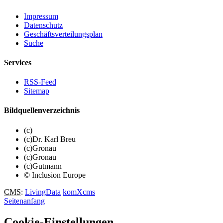
Impressum
Datenschutz
Geschäftsverteilungsplan
Suche
Services
RSS-Feed
Sitemap
Bildquellenverzeichnis
(c)
(c)Dr. Karl Breu
(c)Gronau
(c)Gronau
(c)Gutmann
© Inclusion Europe
CMS
:
LivingData
komXcms
Seitenanfang
Cookie-Einstellungen