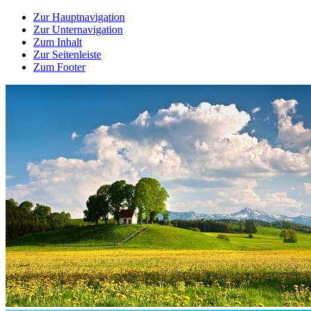
Zur Hauptnavigation
Zur Unternavigation
Zum Inhalt
Zur Seitenleiste
Zum Footer