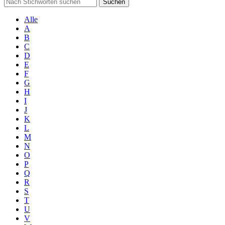
Suchen
Alle
A
B
C
D
E
F
G
H
I
J
K
L
M
N
O
P
Q
R
S
T
U
V