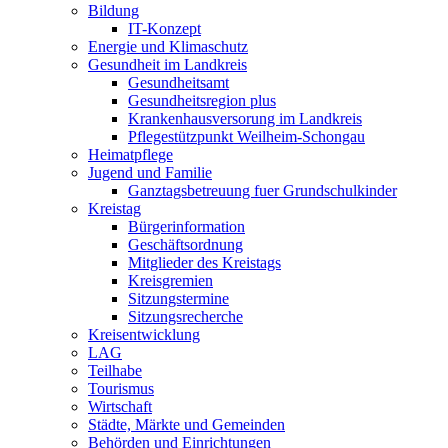
Bildung
IT-Konzept
Energie und Klimaschutz
Gesundheit im Landkreis
Gesundheitsamt
Gesundheitsregion plus
Krankenhausversorung im Landkreis
Pflegestützpunkt Weilheim-Schongau
Heimatpflege
Jugend und Familie
Ganztagsbetreuung fuer Grundschulkinder
Kreistag
Bürgerinformation
Geschäftsordnung
Mitglieder des Kreistags
Kreisgremien
Sitzungstermine
Sitzungsrecherche
Kreisentwicklung
LAG
Teilhabe
Tourismus
Wirtschaft
Städte, Märkte und Gemeinden
Behörden und Einrichtungen