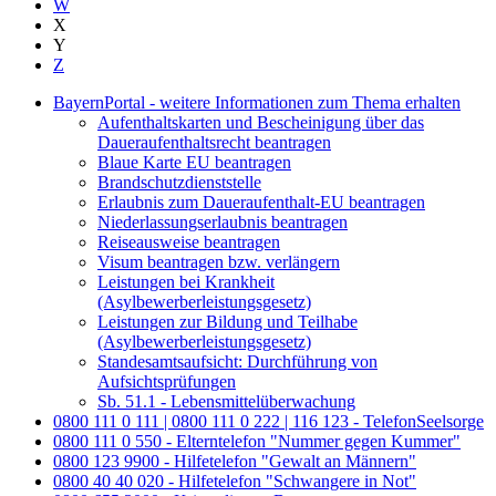
W
X
Y
Z
BayernPortal - weitere Informationen zum Thema erhalten
Aufenthaltskarten und Bescheinigung über das
Daueraufenthaltsrecht beantragen
Blaue Karte EU beantragen
Brandschutzdienststelle
Erlaubnis zum Daueraufenthalt-EU beantragen
Niederlassungserlaubnis beantragen
Reiseausweise beantragen
Visum beantragen bzw. verlängern
Leistungen bei Krankheit
(Asylbewerberleistungsgesetz)
Leistungen zur Bildung und Teilhabe
(Asylbewerberleistungsgesetz)
Standesamtsaufsicht: Durchführung von
Aufsichtsprüfungen
Sb. 51.1 - Lebensmittelüberwachung
0800 111 0 111 | 0800 111 0 222 | 116 123 - TelefonSeelsorge
0800 111 0 550 - Elterntelefon "Nummer gegen Kummer"
0800 123 9900 - Hilfetelefon "Gewalt an Männern"
0800 40 40 020 - Hilfetelefon "Schwangere in Not"