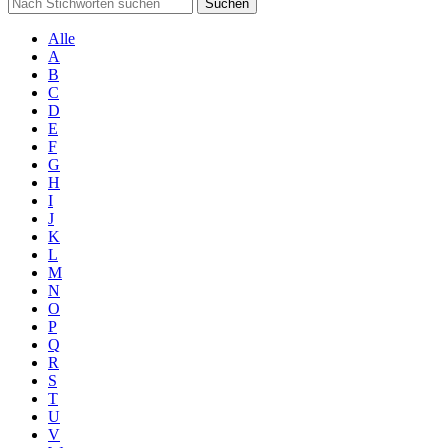
Suchen
Alle
A
B
C
D
E
F
G
H
I
J
K
L
M
N
O
P
Q
R
S
T
U
V