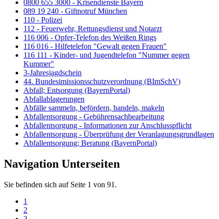
0800 655 3000 - Krisendienste Bayern
089 19 240 - Giftnotruf München
110 - Polizei
112 - Feuerwehr, Rettungsdienst und Notarzt
116 006 - Opfer-Telefon des Weißen Rings
116 016 - Hilfetelefon "Gewalt gegen Frauen"
116 111 - Kinder- und Jugendtelefon "Nummer gegen
Kummer"
3-Jahresjagdschein
44. Bundesimissionsschutzverordnung (BImSchV)
Abfall; Entsorgung (BayernPortal)
Abfallablagerungen
Abfälle sammeln, befördern, handeln, makeln
Abfallentsorgung - Gebührensachbearbeitung
Abfallentsorgung - Informationen zur Anschlusspflicht
Abfallentsorgung - Überprüfung der Veranlagungsgrundlagen
Abfallentsorgung; Beratung (BayernPortal)
Navigation Unterseiten
Sie befinden sich auf Seite 1 von 91.
1
2
3