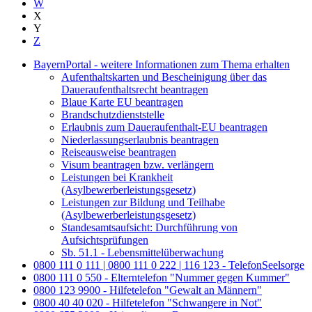
W
X
Y
Z
BayernPortal - weitere Informationen zum Thema erhalten
Aufenthaltskarten und Bescheinigung über das
Daueraufenthaltsrecht beantragen
Blaue Karte EU beantragen
Brandschutzdienststelle
Erlaubnis zum Daueraufenthalt-EU beantragen
Niederlassungserlaubnis beantragen
Reiseausweise beantragen
Visum beantragen bzw. verlängern
Leistungen bei Krankheit
(Asylbewerberleistungsgesetz)
Leistungen zur Bildung und Teilhabe
(Asylbewerberleistungsgesetz)
Standesamtsaufsicht: Durchführung von
Aufsichtsprüfungen
Sb. 51.1 - Lebensmittelüberwachung
0800 111 0 111 | 0800 111 0 222 | 116 123 - TelefonSeelsorge
0800 111 0 550 - Elterntelefon "Nummer gegen Kummer"
0800 123 9900 - Hilfetelefon "Gewalt an Männern"
0800 40 40 020 - Hilfetelefon "Schwangere in Not"