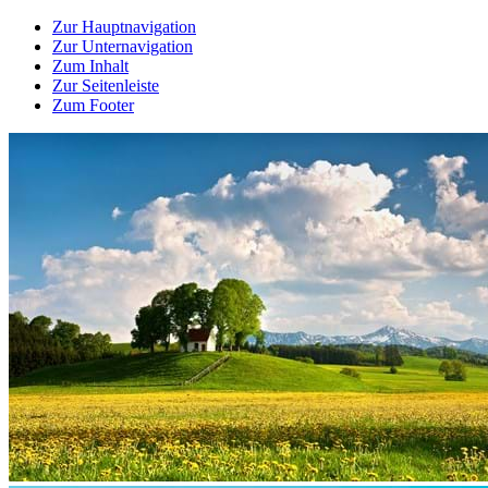
Zur Hauptnavigation
Zur Unternavigation
Zum Inhalt
Zur Seitenleiste
Zum Footer