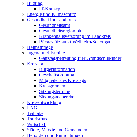
Bildung
IT-Konzept
Energie und Klimaschutz
Gesundheit im Landkreis
Gesundheitsamt
Gesundheitsregion plus
Krankenhausversorung im Landkreis
Pflegestützpunkt Weilheim-Schongau
Heimatpflege
Jugend und Familie
Ganztagsbetreuung fuer Grundschulkinder
Kreistag
Bürgerinformation
Geschäftsordnung
Mitglieder des Kreistags
Kreisgremien
Sitzungstermine
Sitzungsrecherche
Kreisentwicklung
LAG
Teilhabe
Tourismus
Wirtschaft
Städte, Märkte und Gemeinden
Behörden und Einrichtungen