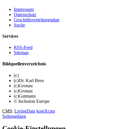
Impressum
Datenschutz
Geschäftsverteilungsplan
Suche
Services
RSS-Feed
Sitemap
Bildquellenverzeichnis
(c)
(c)Dr. Karl Breu
(c)Gronau
(c)Gronau
(c)Gutmann
© Inclusion Europe
CMS
:
LivingData
komXcms
Seitenanfang
Cookie-Einstellungen