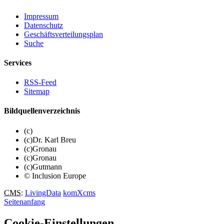
Impressum
Datenschutz
Geschäftsverteilungsplan
Suche
Services
RSS-Feed
Sitemap
Bildquellenverzeichnis
(c)
(c)Dr. Karl Breu
(c)Gronau
(c)Gronau
(c)Gutmann
© Inclusion Europe
CMS
:
LivingData
komXcms
Seitenanfang
Cookie-Einstellungen