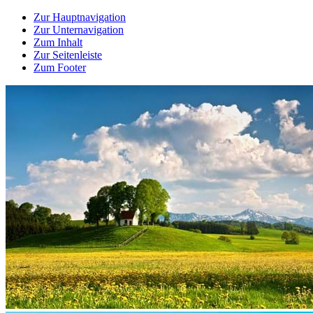
Zur Hauptnavigation
Zur Unternavigation
Zum Inhalt
Zur Seitenleiste
Zum Footer