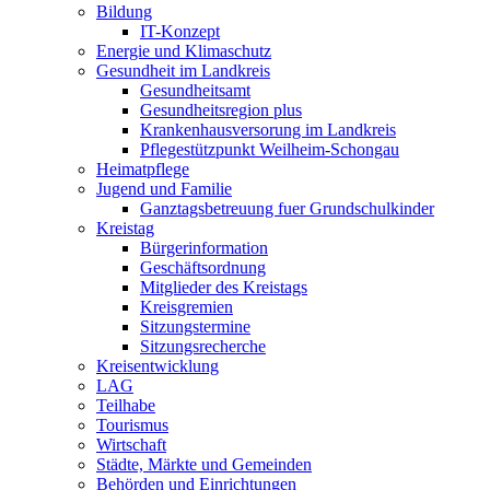
Bildung
IT-Konzept
Energie und Klimaschutz
Gesundheit im Landkreis
Gesundheitsamt
Gesundheitsregion plus
Krankenhausversorung im Landkreis
Pflegestützpunkt Weilheim-Schongau
Heimatpflege
Jugend und Familie
Ganztagsbetreuung fuer Grundschulkinder
Kreistag
Bürgerinformation
Geschäftsordnung
Mitglieder des Kreistags
Kreisgremien
Sitzungstermine
Sitzungsrecherche
Kreisentwicklung
LAG
Teilhabe
Tourismus
Wirtschaft
Städte, Märkte und Gemeinden
Behörden und Einrichtungen