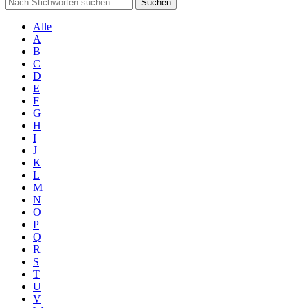
Suchen
Alle
A
B
C
D
E
F
G
H
I
J
K
L
M
N
O
P
Q
R
S
T
U
V