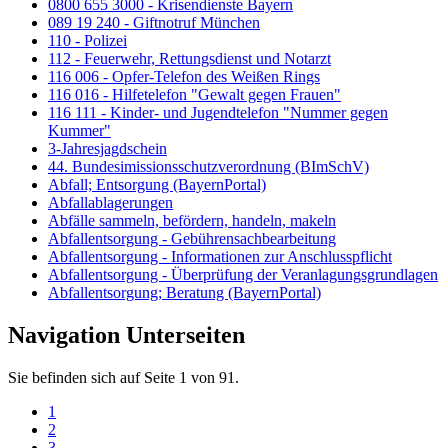
0800 655 3000 - Krisendienste Bayern
089 19 240 - Giftnotruf München
110 - Polizei
112 - Feuerwehr, Rettungsdienst und Notarzt
116 006 - Opfer-Telefon des Weißen Rings
116 016 - Hilfetelefon "Gewalt gegen Frauen"
116 111 - Kinder- und Jugendtelefon "Nummer gegen
Kummer"
3-Jahresjagdschein
44. Bundesimissionsschutzverordnung (BImSchV)
Abfall; Entsorgung (BayernPortal)
Abfallablagerungen
Abfälle sammeln, befördern, handeln, makeln
Abfallentsorgung - Gebührensachbearbeitung
Abfallentsorgung - Informationen zur Anschlusspflicht
Abfallentsorgung - Überprüfung der Veranlagungsgrundlagen
Abfallentsorgung; Beratung (BayernPortal)
Navigation Unterseiten
Sie befinden sich auf Seite 1 von 91.
1
2
3