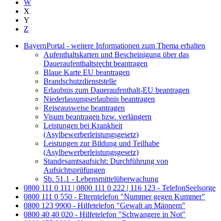
W
X
Y
Z
BayernPortal - weitere Informationen zum Thema erhalten
Aufenthaltskarten und Bescheinigung über das
Daueraufenthaltsrecht beantragen
Blaue Karte EU beantragen
Brandschutzdienststelle
Erlaubnis zum Daueraufenthalt-EU beantragen
Niederlassungserlaubnis beantragen
Reiseausweise beantragen
Visum beantragen bzw. verlängern
Leistungen bei Krankheit
(Asylbewerberleistungsgesetz)
Leistungen zur Bildung und Teilhabe
(Asylbewerberleistungsgesetz)
Standesamtsaufsicht: Durchführung von
Aufsichtsprüfungen
Sb. 51.1 - Lebensmittelüberwachung
0800 111 0 111 | 0800 111 0 222 | 116 123 - TelefonSeelsorge
0800 111 0 550 - Elterntelefon "Nummer gegen Kummer"
0800 123 9900 - Hilfetelefon "Gewalt an Männern"
0800 40 40 020 - Hilfetelefon "Schwangere in Not"