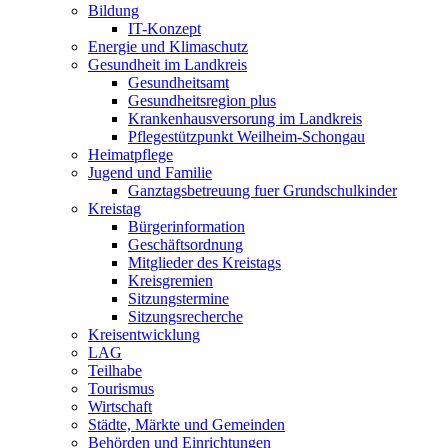
Bildung
IT-Konzept
Energie und Klimaschutz
Gesundheit im Landkreis
Gesundheitsamt
Gesundheitsregion plus
Krankenhausversorung im Landkreis
Pflegestützpunkt Weilheim-Schongau
Heimatpflege
Jugend und Familie
Ganztagsbetreuung fuer Grundschulkinder
Kreistag
Bürgerinformation
Geschäftsordnung
Mitglieder des Kreistags
Kreisgremien
Sitzungstermine
Sitzungsrecherche
Kreisentwicklung
LAG
Teilhabe
Tourismus
Wirtschaft
Städte, Märkte und Gemeinden
Behörden und Einrichtungen