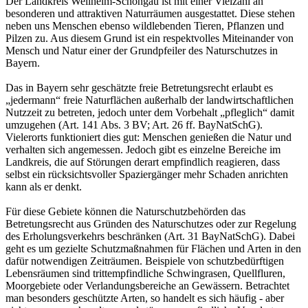
Der Landkreis Weilheim-Schongau ist mit einer Vielzahl an
besonderen und attraktiven Naturräumen ausgestattet. Diese stehen
neben uns Menschen ebenso wildlebenden Tieren, Pflanzen und
Pilzen zu. Aus diesem Grund ist ein respektvolles Miteinander von
Mensch und Natur einer der Grundpfeiler des Naturschutzes in
Bayern.
Das in Bayern sehr geschätzte freie Betretungsrecht erlaubt es
„jedermann“ freie Naturflächen außerhalb der landwirtschaftlichen
Nutzzeit zu betreten, jedoch unter dem Vorbehalt „pfleglich“ damit
umzugehen (Art. 141 Abs. 3 BV; Art. 26 ff. BayNatSchG).
Vielerorts funktioniert dies gut: Menschen genießen die Natur und
verhalten sich angemessen. Jedoch gibt es einzelne Bereiche im
Landkreis, die auf Störungen derart empfindlich reagieren, dass
selbst ein rücksichtsvoller Spaziergänger mehr Schaden anrichten
kann als er denkt.
Für diese Gebiete können die Naturschutzbehörden das
Betretungsrecht aus Gründen des Naturschutzes oder zur Regelung
des Erholungsverkehrs beschränken (Art. 31 BayNatSchG). Dabei
geht es um gezielte Schutzmaßnahmen für Flächen und Arten in den
dafür notwendigen Zeiträumen. Beispiele von schutzbedürftigen
Lebensräumen sind trittempfindliche Schwingrasen, Quellfluren,
Moorgebiete oder Verlandungsbereiche an Gewässern. Betrachtet
man besonders geschützte Arten, so handelt es sich häufig - aber