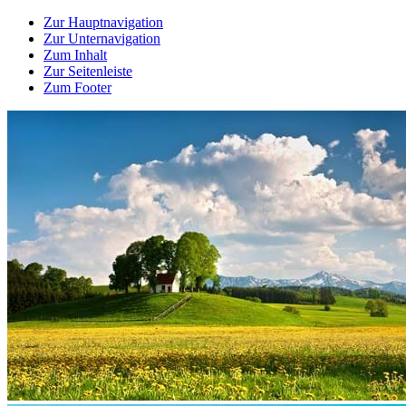
Zur Hauptnavigation
Zur Unternavigation
Zum Inhalt
Zur Seitenleiste
Zum Footer