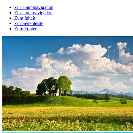
Zur Hauptnavigation
Zur Unternavigation
Zum Inhalt
Zur Seitenleiste
Zum Footer