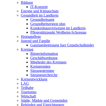
Bildung
IT-Konzept
Energie und Klimaschutz
Gesundheit im Landkreis
Gesundheitsamt
Gesundheitsregion plus
Krankenhausversorung im Landkreis
Pflegestützpunkt Weilheim-Schongau
Heimatpflege
Jugend und Familie
Ganztagsbetreuung fuer Grundschulkinder
Kreistag
Bürgerinformation
Geschäftsordnung
Mitglieder des Kreistags
Kreisgremien
Sitzungstermine
Sitzungsrecherche
Kreisentwicklung
LAG
Teilhabe
Tourismus
Wirtschaft
Städte, Märkte und Gemeinden
Behörden und Einrichtungen