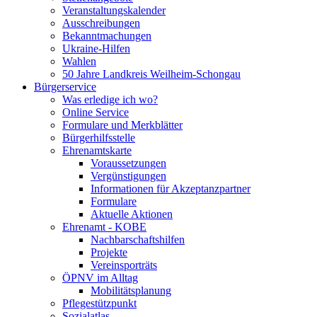
Veranstaltungskalender
Ausschreibungen
Bekanntmachungen
Ukraine-Hilfen
Wahlen
50 Jahre Landkreis Weilheim-Schongau
Bürgerservice
Was erledige ich wo?
Online Service
Formulare und Merkblätter
Bürgerhilfsstelle
Ehrenamtskarte
Voraussetzungen
Vergünstigungen
Informationen für Akzeptanzpartner
Formulare
Aktuelle Aktionen
Ehrenamt - KOBE
Nachbarschaftshilfen
Projekte
Vereinsporträts
ÖPNV im Alltag
Mobilitätsplanung
Pflegestützpunkt
Sozialatlas