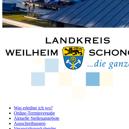
Was erledige ich wo?
Online-Terminvergabe
Aktuelle Stellenangebote
Ausschreibungen
Veranstaltungskalender