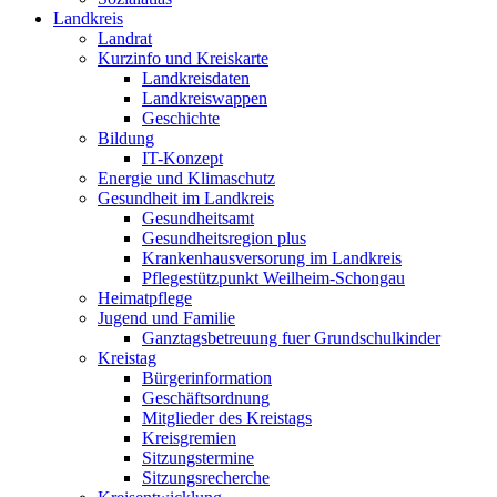
Landkreis
Landrat
Kurzinfo und Kreiskarte
Landkreisdaten
Landkreiswappen
Geschichte
Bildung
IT-Konzept
Energie und Klimaschutz
Gesundheit im Landkreis
Gesundheitsamt
Gesundheitsregion plus
Krankenhausversorung im Landkreis
Pflegestützpunkt Weilheim-Schongau
Heimatpflege
Jugend und Familie
Ganztagsbetreuung fuer Grundschulkinder
Kreistag
Bürgerinformation
Geschäftsordnung
Mitglieder des Kreistags
Kreisgremien
Sitzungstermine
Sitzungsrecherche