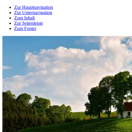
Zur Hauptnavigation
Zur Unternavigation
Zum Inhalt
Zur Seitenleiste
Zum Footer