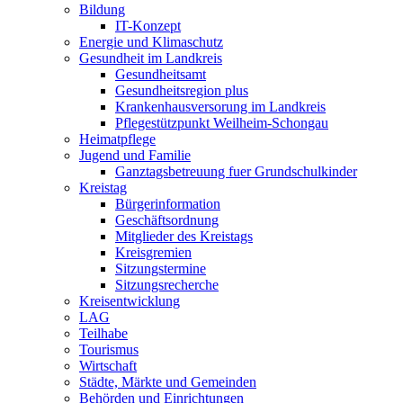
Bildung
IT-Konzept
Energie und Klimaschutz
Gesundheit im Landkreis
Gesundheitsamt
Gesundheitsregion plus
Krankenhausversorung im Landkreis
Pflegestützpunkt Weilheim-Schongau
Heimatpflege
Jugend und Familie
Ganztagsbetreuung fuer Grundschulkinder
Kreistag
Bürgerinformation
Geschäftsordnung
Mitglieder des Kreistags
Kreisgremien
Sitzungstermine
Sitzungsrecherche
Kreisentwicklung
LAG
Teilhabe
Tourismus
Wirtschaft
Städte, Märkte und Gemeinden
Behörden und Einrichtungen