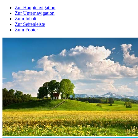
Zur Hauptnavigation
Zur Unternavigation
Zum Inhalt
Zur Seitenleiste
Zum Footer