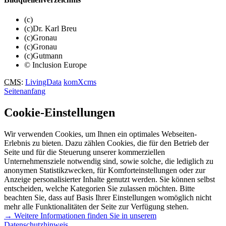
(c)
(c)Dr. Karl Breu
(c)Gronau
(c)Gronau
(c)Gutmann
© Inclusion Europe
CMS
:
LivingData
komXcms
Seitenanfang
Cookie-Einstellungen
Wir verwenden Cookies, um Ihnen ein optimales Webseiten-
Erlebnis zu bieten. Dazu zählen Cookies, die für den Betrieb der
Seite und für die Steuerung unserer kommerziellen
Unternehmensziele notwendig sind, sowie solche, die lediglich zu
anonymen Statistikzwecken, für Komforteinstellungen oder zur
Anzeige personalisierter Inhalte genutzt werden. Sie können selbst
entscheiden, welche Kategorien Sie zulassen möchten. Bitte
beachten Sie, dass auf Basis Ihrer Einstellungen womöglich nicht
mehr alle Funktionalitäten der Seite zur Verfügung stehen.
→ Weitere Informationen finden Sie in unserem
Datenschutzhinweis.