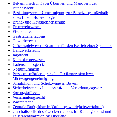
Bekanntmachung von Übungen und Manövern der
Bundeswehr
Bestattungsrecht: Genehmigung zur Beisetzung außerhalb
eines Friedhofs beantragen
Brand- und Katastrophenschutz
Feuerwehrwesen
Fischereirecht
Gaststättenerlaubnis
Gewerberecht
Glücksspielwesen: Erlaubnis für den Betrieb einer Spielhalle
Handwerksrecht
Jagdrecht
Kaminkehrerwesen
Ladenschlussgesetz
Notrufnummern
Personenbeförderungsrecht: Taxikonzession bzw.
Mietwagengenehmigung
Schulpflicht und Schulzwang in Bayern
Sicherheitsrecht - Landesstraf- und Verordnungsgesetz
Sprengstoffrecht
Versammlungsrecht
Waffenrecht
Zentrale Bußgeldstelle (Ordnungswidrigkeitsverfahren)
Geschäftsstelle des Zweckverbandes für Rettungsdienst und
Feuerwehralarmierung Oberland