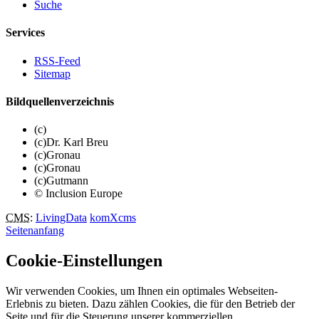
Suche
Services
RSS-Feed
Sitemap
Bildquellenverzeichnis
(c)
(c)Dr. Karl Breu
(c)Gronau
(c)Gronau
(c)Gutmann
© Inclusion Europe
CMS
:
LivingData
komXcms
Seitenanfang
Cookie-Einstellungen
Wir verwenden Cookies, um Ihnen ein optimales Webseiten-
Erlebnis zu bieten. Dazu zählen Cookies, die für den Betrieb der
Seite und für die Steuerung unserer kommerziellen