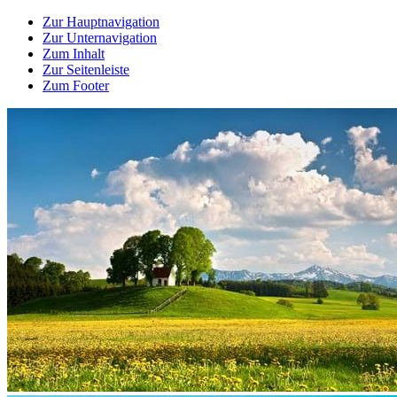
Zur Hauptnavigation
Zur Unternavigation
Zum Inhalt
Zur Seitenleiste
Zum Footer