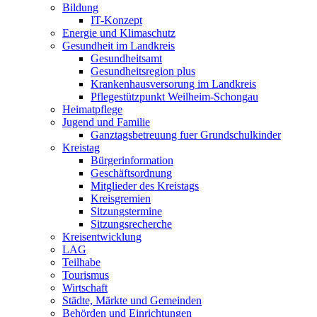
Bildung
IT-Konzept
Energie und Klimaschutz
Gesundheit im Landkreis
Gesundheitsamt
Gesundheitsregion plus
Krankenhausversorung im Landkreis
Pflegestützpunkt Weilheim-Schongau
Heimatpflege
Jugend und Familie
Ganztagsbetreuung fuer Grundschulkinder
Kreistag
Bürgerinformation
Geschäftsordnung
Mitglieder des Kreistags
Kreisgremien
Sitzungstermine
Sitzungsrecherche
Kreisentwicklung
LAG
Teilhabe
Tourismus
Wirtschaft
Städte, Märkte und Gemeinden
Behörden und Einrichtungen