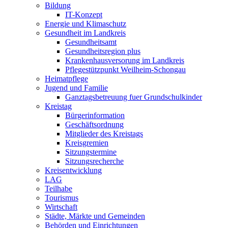
Bildung
IT-Konzept
Energie und Klimaschutz
Gesundheit im Landkreis
Gesundheitsamt
Gesundheitsregion plus
Krankenhausversorung im Landkreis
Pflegestützpunkt Weilheim-Schongau
Heimatpflege
Jugend und Familie
Ganztagsbetreuung fuer Grundschulkinder
Kreistag
Bürgerinformation
Geschäftsordnung
Mitglieder des Kreistags
Kreisgremien
Sitzungstermine
Sitzungsrecherche
Kreisentwicklung
LAG
Teilhabe
Tourismus
Wirtschaft
Städte, Märkte und Gemeinden
Behörden und Einrichtungen