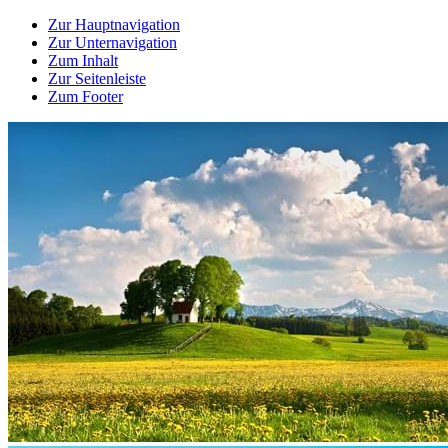
Zur Hauptnavigation
Zur Unternavigation
Zum Inhalt
Zur Seitenleiste
Zum Footer