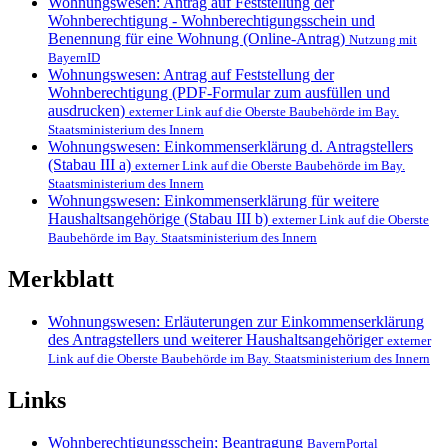
Wohnungswesen: Antrag auf Feststellung der
Wohnberechtigung - Wohnberechtigungsschein und
Benennung für eine Wohnung (Online-Antrag)
Nutzung mit
BayernID
Wohnungswesen: Antrag auf Feststellung der
Wohnberechtigung (PDF-Formular zum ausfüllen und
ausdrucken)
externer Link auf die Oberste Baubehörde im Bay.
Staatsministerium des Innern
Wohnungswesen: Einkommenserklärung d. Antragstellers
(Stabau III a)
externer Link auf die Oberste Baubehörde im Bay.
Staatsministerium des Innern
Wohnungswesen: Einkommenserklärung für weitere
Haushaltsangehörige (Stabau III b)
externer Link auf die Oberste
Baubehörde im Bay. Staatsministerium des Innern
Merkblatt
Wohnungswesen: Erläuterungen zur Einkommenserklärung
des Antragstellers und weiterer Haushaltsangehöriger
externer
Link auf die Oberste Baubehörde im Bay. Staatsministerium des Innern
Links
Wohnberechtigungsschein; Beantragung
BayernPortal