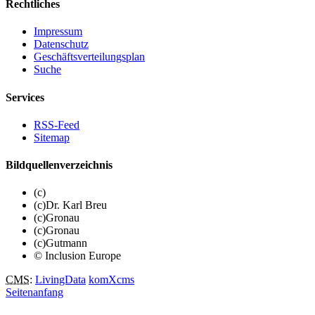
Rechtliches
Impressum
Datenschutz
Geschäftsverteilungsplan
Suche
Services
RSS-Feed
Sitemap
Bildquellenverzeichnis
(c)
(c)Dr. Karl Breu
(c)Gronau
(c)Gronau
(c)Gutmann
© Inclusion Europe
CMS
:
LivingData
komXcms
Seitenanfang