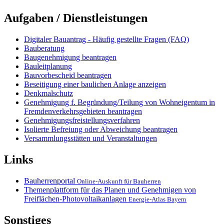
Aufgaben / Dienstleistungen
Digitaler Bauantrag - Häufig gestellte Fragen (FAQ)
Bauberatung
Baugenehmigung beantragen
Bauleitplanung
Bauvorbescheid beantragen
Beseitigung einer baulichen Anlage anzeigen
Denkmalschutz
Genehmigung f. Begründung/Teilung von Wohneigentum in
Fremdenverkehrsgebieten beantragen
Genehmigungsfreistellungsverfahren
Isolierte Befreiung oder Abweichung beantragen
Versammlungsstätten und Veranstaltungen
Links
Bauherrenportal
Online-Auskunft für Bauherren
Themenplattform für das Planen und Genehmigen von
Freiflächen-Photovoltaikanlagen
Energie-Atlas Bayern
Sonstiges