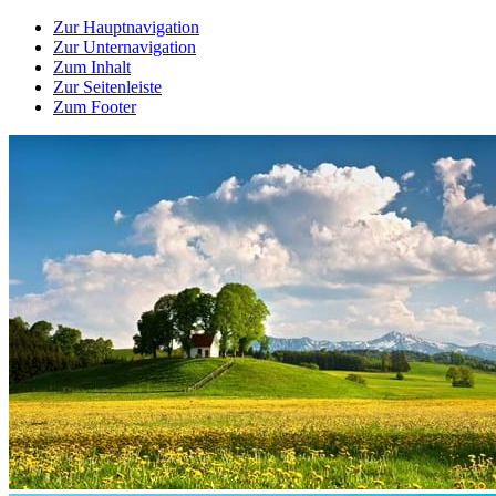
Zur Hauptnavigation
Zur Unternavigation
Zum Inhalt
Zur Seitenleiste
Zum Footer