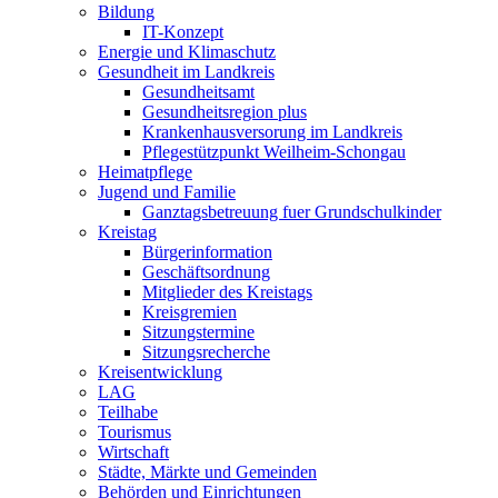
Bildung
IT-Konzept
Energie und Klimaschutz
Gesundheit im Landkreis
Gesundheitsamt
Gesundheitsregion plus
Krankenhausversorung im Landkreis
Pflegestützpunkt Weilheim-Schongau
Heimatpflege
Jugend und Familie
Ganztagsbetreuung fuer Grundschulkinder
Kreistag
Bürgerinformation
Geschäftsordnung
Mitglieder des Kreistags
Kreisgremien
Sitzungstermine
Sitzungsrecherche
Kreisentwicklung
LAG
Teilhabe
Tourismus
Wirtschaft
Städte, Märkte und Gemeinden
Behörden und Einrichtungen