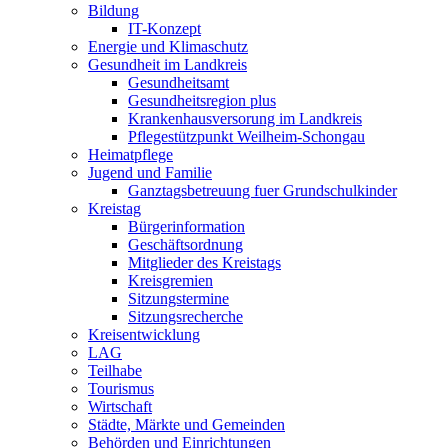
Bildung
IT-Konzept
Energie und Klimaschutz
Gesundheit im Landkreis
Gesundheitsamt
Gesundheitsregion plus
Krankenhausversorung im Landkreis
Pflegestützpunkt Weilheim-Schongau
Heimatpflege
Jugend und Familie
Ganztagsbetreuung fuer Grundschulkinder
Kreistag
Bürgerinformation
Geschäftsordnung
Mitglieder des Kreistags
Kreisgremien
Sitzungstermine
Sitzungsrecherche
Kreisentwicklung
LAG
Teilhabe
Tourismus
Wirtschaft
Städte, Märkte und Gemeinden
Behörden und Einrichtungen