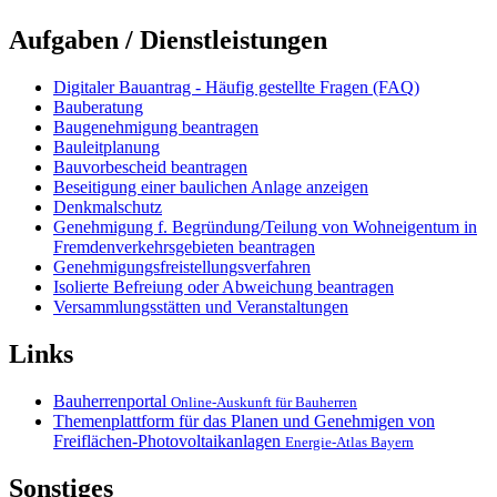
Aufgaben / Dienstleistungen
Digitaler Bauantrag - Häufig gestellte Fragen (FAQ)
Bauberatung
Baugenehmigung beantragen
Bauleitplanung
Bauvorbescheid beantragen
Beseitigung einer baulichen Anlage anzeigen
Denkmalschutz
Genehmigung f. Begründung/Teilung von Wohneigentum in
Fremdenverkehrsgebieten beantragen
Genehmigungsfreistellungsverfahren
Isolierte Befreiung oder Abweichung beantragen
Versammlungsstätten und Veranstaltungen
Links
Bauherrenportal
Online-Auskunft für Bauherren
Themenplattform für das Planen und Genehmigen von
Freiflächen-Photovoltaikanlagen
Energie-Atlas Bayern
Sonstiges