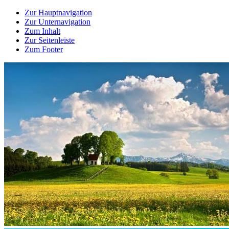
Zur Hauptnavigation
Zur Unternavigation
Zum Inhalt
Zur Seitenleiste
Zum Footer