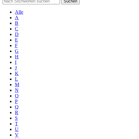
Suchen
Alle
A
B
C
D
E
F
G
H
I
J
K
L
M
N
O
P
Q
R
S
T
U
V