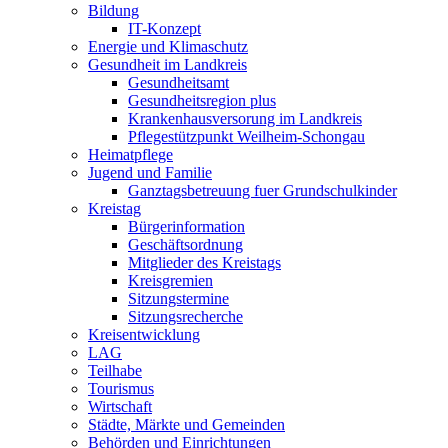
Bildung
IT-Konzept
Energie und Klimaschutz
Gesundheit im Landkreis
Gesundheitsamt
Gesundheitsregion plus
Krankenhausversorung im Landkreis
Pflegestützpunkt Weilheim-Schongau
Heimatpflege
Jugend und Familie
Ganztagsbetreuung fuer Grundschulkinder
Kreistag
Bürgerinformation
Geschäftsordnung
Mitglieder des Kreistags
Kreisgremien
Sitzungstermine
Sitzungsrecherche
Kreisentwicklung
LAG
Teilhabe
Tourismus
Wirtschaft
Städte, Märkte und Gemeinden
Behörden und Einrichtungen