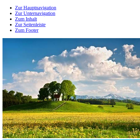
Zur Hauptnavigation
Zur Unternavigation
Zum Inhalt
Zur Seitenleiste
Zum Footer