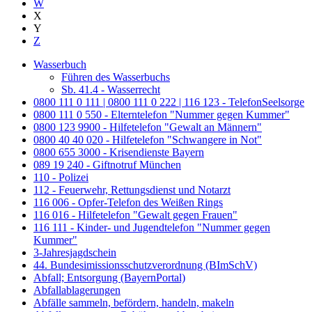
W
X
Y
Z
Wasserbuch
Führen des Wasserbuchs
Sb. 41.4 - Wasserrecht
0800 111 0 111 | 0800 111 0 222 | 116 123 - TelefonSeelsorge
0800 111 0 550 - Elterntelefon "Nummer gegen Kummer"
0800 123 9900 - Hilfetelefon "Gewalt an Männern"
0800 40 40 020 - Hilfetelefon "Schwangere in Not"
0800 655 3000 - Krisendienste Bayern
089 19 240 - Giftnotruf München
110 - Polizei
112 - Feuerwehr, Rettungsdienst und Notarzt
116 006 - Opfer-Telefon des Weißen Rings
116 016 - Hilfetelefon "Gewalt gegen Frauen"
116 111 - Kinder- und Jugendtelefon "Nummer gegen
Kummer"
3-Jahresjagdschein
44. Bundesimissionsschutzverordnung (BImSchV)
Abfall; Entsorgung (BayernPortal)
Abfallablagerungen
Abfälle sammeln, befördern, handeln, makeln