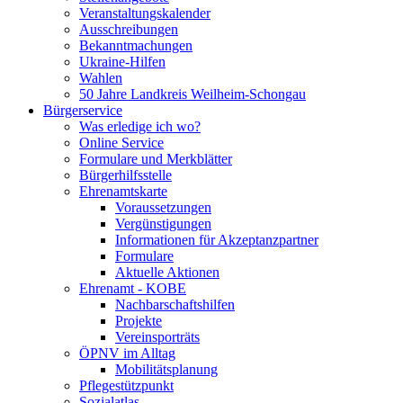
Veranstaltungskalender
Ausschreibungen
Bekanntmachungen
Ukraine-Hilfen
Wahlen
50 Jahre Landkreis Weilheim-Schongau
Bürgerservice
Was erledige ich wo?
Online Service
Formulare und Merkblätter
Bürgerhilfsstelle
Ehrenamtskarte
Voraussetzungen
Vergünstigungen
Informationen für Akzeptanzpartner
Formulare
Aktuelle Aktionen
Ehrenamt - KOBE
Nachbarschaftshilfen
Projekte
Vereinsporträts
ÖPNV im Alltag
Mobilitätsplanung
Pflegestützpunkt
Sozialatlas