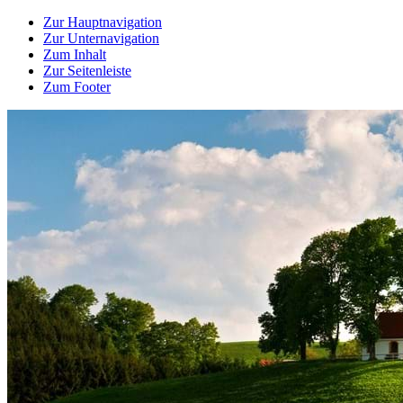
Zur Hauptnavigation
Zur Unternavigation
Zum Inhalt
Zur Seitenleiste
Zum Footer