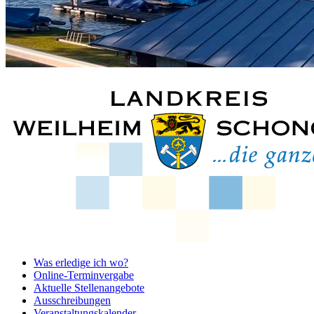
Was erledige ich wo?
Online-Terminvergabe
Aktuelle Stellenangebote
Ausschreibungen
Veranstaltungskalender