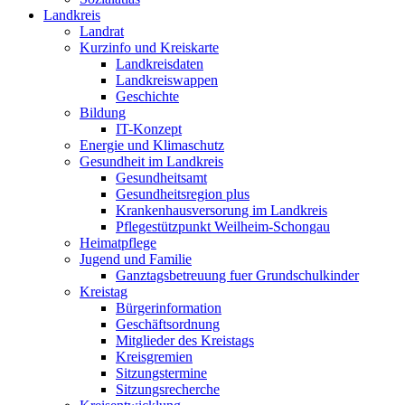
Landkreis
Landrat
Kurzinfo und Kreiskarte
Landkreisdaten
Landkreiswappen
Geschichte
Bildung
IT-Konzept
Energie und Klimaschutz
Gesundheit im Landkreis
Gesundheitsamt
Gesundheitsregion plus
Krankenhausversorung im Landkreis
Pflegestützpunkt Weilheim-Schongau
Heimatpflege
Jugend und Familie
Ganztagsbetreuung fuer Grundschulkinder
Kreistag
Bürgerinformation
Geschäftsordnung
Mitglieder des Kreistags
Kreisgremien
Sitzungstermine
Sitzungsrecherche