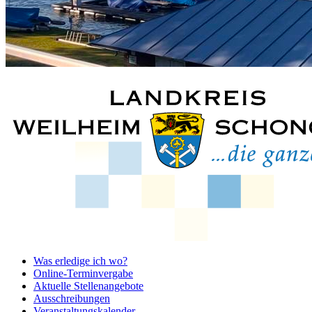
Was erledige ich wo?
Online-Terminvergabe
Aktuelle Stellenangebote
Ausschreibungen
Veranstaltungskalender