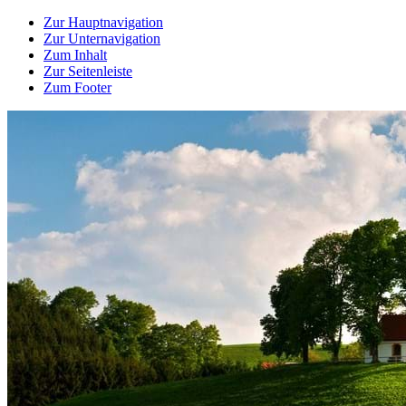
Zur Hauptnavigation
Zur Unternavigation
Zum Inhalt
Zur Seitenleiste
Zum Footer