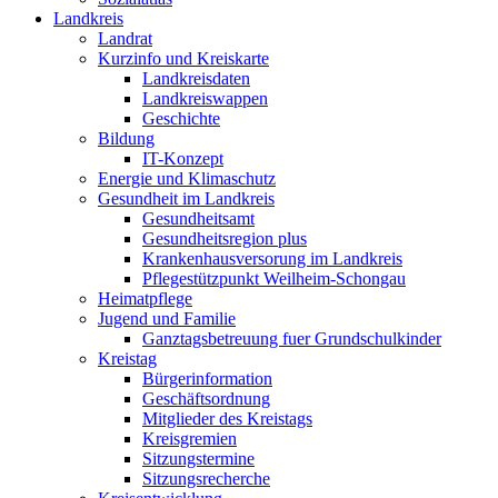
Landkreis
Landrat
Kurzinfo und Kreiskarte
Landkreisdaten
Landkreiswappen
Geschichte
Bildung
IT-Konzept
Energie und Klimaschutz
Gesundheit im Landkreis
Gesundheitsamt
Gesundheitsregion plus
Krankenhausversorung im Landkreis
Pflegestützpunkt Weilheim-Schongau
Heimatpflege
Jugend und Familie
Ganztagsbetreuung fuer Grundschulkinder
Kreistag
Bürgerinformation
Geschäftsordnung
Mitglieder des Kreistags
Kreisgremien
Sitzungstermine
Sitzungsrecherche