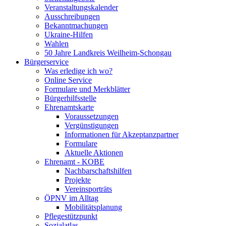
Veranstaltungskalender
Ausschreibungen
Bekanntmachungen
Ukraine-Hilfen
Wahlen
50 Jahre Landkreis Weilheim-Schongau
Bürgerservice
Was erledige ich wo?
Online Service
Formulare und Merkblätter
Bürgerhilfsstelle
Ehrenamtskarte
Voraussetzungen
Vergünstigungen
Informationen für Akzeptanzpartner
Formulare
Aktuelle Aktionen
Ehrenamt - KOBE
Nachbarschaftshilfen
Projekte
Vereinsporträts
ÖPNV im Alltag
Mobilitätsplanung
Pflegestützpunkt
Sozialatlas