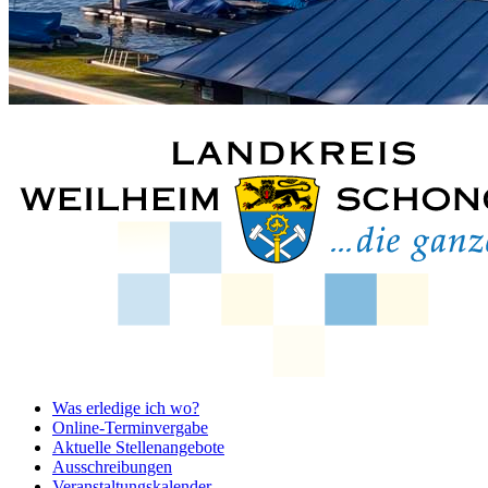
Was erledige ich wo?
Online-Terminvergabe
Aktuelle Stellenangebote
Ausschreibungen
Veranstaltungskalender