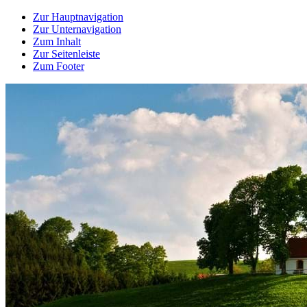
Zur Hauptnavigation
Zur Unternavigation
Zum Inhalt
Zur Seitenleiste
Zum Footer