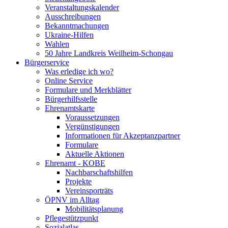
Veranstaltungskalender
Ausschreibungen
Bekanntmachungen
Ukraine-Hilfen
Wahlen
50 Jahre Landkreis Weilheim-Schongau
Bürgerservice
Was erledige ich wo?
Online Service
Formulare und Merkblätter
Bürgerhilfsstelle
Ehrenamtskarte
Voraussetzungen
Vergünstigungen
Informationen für Akzeptanzpartner
Formulare
Aktuelle Aktionen
Ehrenamt - KOBE
Nachbarschaftshilfen
Projekte
Vereinsporträts
ÖPNV im Alltag
Mobilitätsplanung
Pflegestützpunkt
Sozialatlas