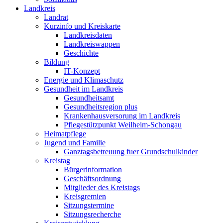
Landkreis
Landrat
Kurzinfo und Kreiskarte
Landkreisdaten
Landkreiswappen
Geschichte
Bildung
IT-Konzept
Energie und Klimaschutz
Gesundheit im Landkreis
Gesundheitsamt
Gesundheitsregion plus
Krankenhausversorung im Landkreis
Pflegestützpunkt Weilheim-Schongau
Heimatpflege
Jugend und Familie
Ganztagsbetreuung fuer Grundschulkinder
Kreistag
Bürgerinformation
Geschäftsordnung
Mitglieder des Kreistags
Kreisgremien
Sitzungstermine
Sitzungsrecherche