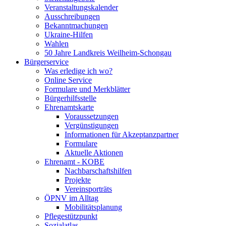
Veranstaltungskalender
Ausschreibungen
Bekanntmachungen
Ukraine-Hilfen
Wahlen
50 Jahre Landkreis Weilheim-Schongau
Bürgerservice
Was erledige ich wo?
Online Service
Formulare und Merkblätter
Bürgerhilfsstelle
Ehrenamtskarte
Voraussetzungen
Vergünstigungen
Informationen für Akzeptanzpartner
Formulare
Aktuelle Aktionen
Ehrenamt - KOBE
Nachbarschaftshilfen
Projekte
Vereinsporträts
ÖPNV im Alltag
Mobilitätsplanung
Pflegestützpunkt
Sozialatlas