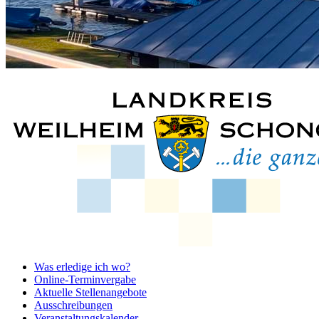
Was erledige ich wo?
Online-Terminvergabe
Aktuelle Stellenangebote
Ausschreibungen
Veranstaltungskalender