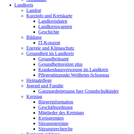
Landkreis
Landrat
Kurzinfo und Kreiskarte
Landkreisdaten
Landkreiswappen
Geschichte
Bildung
IT-Konzept
Energie und Klimaschutz
Gesundheit im Landkreis
Gesundheitsamt
Gesundheitsregion plus
Krankenhausversorung im Landkreis
Pflegestützpunkt Weilheim-Schongau
Heimatpflege
Jugend und Familie
Ganztagsbetreuung fuer Grundschulkinder
Kreistag
Bürgerinformation
Geschäftsordnung
Mitglieder des Kreistags
Kreisgremien
Sitzungstermine
Sitzungsrecherche