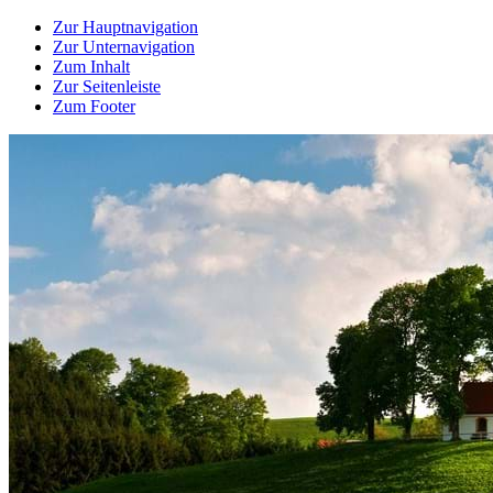
Zur Hauptnavigation
Zur Unternavigation
Zum Inhalt
Zur Seitenleiste
Zum Footer