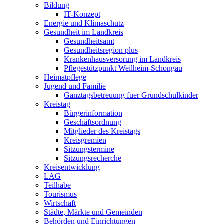
Bildung
IT-Konzept
Energie und Klimaschutz
Gesundheit im Landkreis
Gesundheitsamt
Gesundheitsregion plus
Krankenhausversorung im Landkreis
Pflegestützpunkt Weilheim-Schongau
Heimatpflege
Jugend und Familie
Ganztagsbetreuung fuer Grundschulkinder
Kreistag
Bürgerinformation
Geschäftsordnung
Mitglieder des Kreistags
Kreisgremien
Sitzungstermine
Sitzungsrecherche
Kreisentwicklung
LAG
Teilhabe
Tourismus
Wirtschaft
Städte, Märkte und Gemeinden
Behörden und Einrichtungen