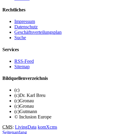
Rechtliches
Impressum
Datenschutz
Geschäftsverteilungsplan
Suche
Services
RSS-Feed
Sitemap
Bildquellenverzeichnis
(c)
(c)Dr. Karl Breu
(c)Gronau
(c)Gronau
(c)Gutmann
© Inclusion Europe
CMS
:
LivingData
komXcms
Seitenanfang