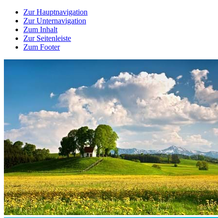
Zur Hauptnavigation
Zur Unternavigation
Zum Inhalt
Zur Seitenleiste
Zum Footer