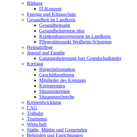
Bildung
IT-Konzept
Energie und Klimaschutz
Gesundheit im Landkreis
Gesundheitsamt
Gesundheitsregion plus
Krankenhausversorung im Landkreis
Pflegestützpunkt Weilheim-Schongau
Heimatpflege
Jugend und Familie
Ganztagsbetreuung fuer Grundschulkinder
Kreistag
Bürgerinformation
Geschäftsordnung
Mitglieder des Kreistags
Kreisgremien
Sitzungstermine
Sitzungsrecherche
Kreisentwicklung
LAG
Teilhabe
Tourismus
Wirtschaft
Städte, Märkte und Gemeinden
Behörden und Einrichtungen