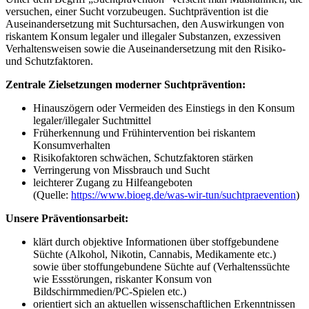
versuchen, einer Sucht vorzubeugen. Suchtprävention ist die
Auseinandersetzung mit Suchtursachen, den Auswirkungen von
riskantem Konsum legaler und illegaler Substanzen, exzessiven
Verhaltensweisen sowie die Auseinandersetzung mit den Risiko-
und Schutzfaktoren.
Zentrale Zielsetzungen moderner Suchtprävention:
Hinauszögern oder Vermeiden des Einstiegs in den Konsum
legaler/illegaler Suchtmittel
Früherkennung und Frühintervention bei riskantem
Konsumverhalten
Risikofaktoren schwächen, Schutzfaktoren stärken
Verringerung von Missbrauch und Sucht
leichterer Zugang zu Hilfeangeboten
(Quelle:
https://www.bioeg.de/was-wir-tun/suchtpraevention
)
Unsere Präventionsarbeit:
klärt durch objektive Informationen über stoffgebundene
Süchte (Alkohol, Nikotin, Cannabis, Medikamente etc.)
sowie über stoffungebundene Süchte auf (Verhaltenssüchte
wie Essstörungen, riskanter Konsum von
Bildschirmmedien/PC-Spielen etc.)
orientiert sich an aktuellen wissenschaftlichen Erkenntnissen