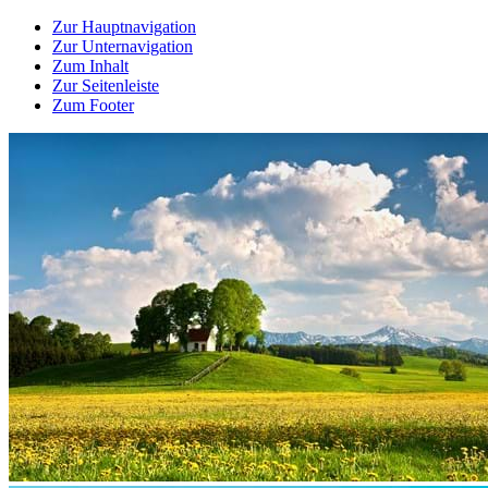
Zur Hauptnavigation
Zur Unternavigation
Zum Inhalt
Zur Seitenleiste
Zum Footer