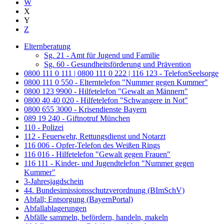
W
X
Y
Z
Elternberatung
Sg. 21 - Amt für Jugend und Familie
Sg. 60 - Gesundheitsförderung und Prävention
0800 111 0 111 | 0800 111 0 222 | 116 123 - TelefonSeelsorge
0800 111 0 550 - Elterntelefon "Nummer gegen Kummer"
0800 123 9900 - Hilfetelefon "Gewalt an Männern"
0800 40 40 020 - Hilfetelefon "Schwangere in Not"
0800 655 3000 - Krisendienste Bayern
089 19 240 - Giftnotruf München
110 - Polizei
112 - Feuerwehr, Rettungsdienst und Notarzt
116 006 - Opfer-Telefon des Weißen Rings
116 016 - Hilfetelefon "Gewalt gegen Frauen"
116 111 - Kinder- und Jugendtelefon "Nummer gegen
Kummer"
3-Jahresjagdschein
44. Bundesimissionsschutzverordnung (BImSchV)
Abfall; Entsorgung (BayernPortal)
Abfallablagerungen
Abfälle sammeln, befördern, handeln, makeln