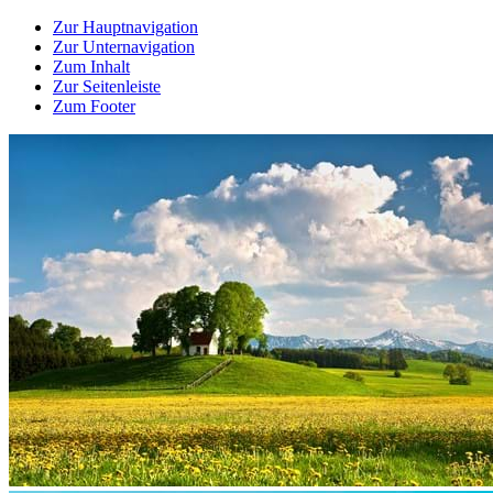
Zur Hauptnavigation
Zur Unternavigation
Zum Inhalt
Zur Seitenleiste
Zum Footer