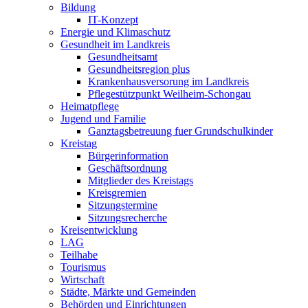
Bildung
IT-Konzept
Energie und Klimaschutz
Gesundheit im Landkreis
Gesundheitsamt
Gesundheitsregion plus
Krankenhausversorung im Landkreis
Pflegestützpunkt Weilheim-Schongau
Heimatpflege
Jugend und Familie
Ganztagsbetreuung fuer Grundschulkinder
Kreistag
Bürgerinformation
Geschäftsordnung
Mitglieder des Kreistags
Kreisgremien
Sitzungstermine
Sitzungsrecherche
Kreisentwicklung
LAG
Teilhabe
Tourismus
Wirtschaft
Städte, Märkte und Gemeinden
Behörden und Einrichtungen