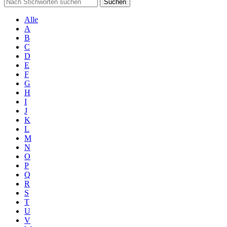
Suchen
Alle
A
B
C
D
E
F
G
H
I
J
K
L
M
N
O
P
Q
R
S
T
U
V