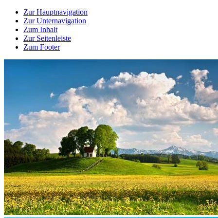
Zur Hauptnavigation
Zur Unternavigation
Zum Inhalt
Zur Seitenleiste
Zum Footer