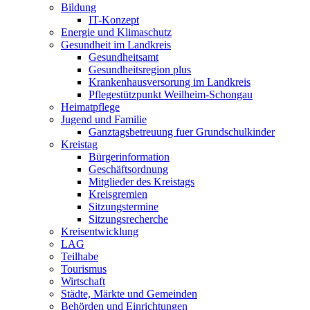
Bildung
IT-Konzept
Energie und Klimaschutz
Gesundheit im Landkreis
Gesundheitsamt
Gesundheitsregion plus
Krankenhausversorung im Landkreis
Pflegestützpunkt Weilheim-Schongau
Heimatpflege
Jugend und Familie
Ganztagsbetreuung fuer Grundschulkinder
Kreistag
Bürgerinformation
Geschäftsordnung
Mitglieder des Kreistags
Kreisgremien
Sitzungstermine
Sitzungsrecherche
Kreisentwicklung
LAG
Teilhabe
Tourismus
Wirtschaft
Städte, Märkte und Gemeinden
Behörden und Einrichtungen