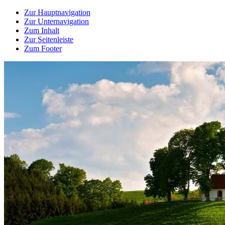
Zur Hauptnavigation
Zur Unternavigation
Zum Inhalt
Zur Seitenleiste
Zum Footer