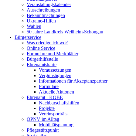
Veranstaltungskalender
Ausschreibungen
Bekanntmachungen
Ukraine-Hilfen
Wahlen
50 Jahre Landkreis Weilheim-Schongau
Bürgerservice
Was erledige ich wo?
Online Service
Formulare und Merkblätter
Bürgerhilfsstelle
Ehrenamtskarte
Voraussetzungen
Vergünstigungen
Informationen für Akzeptanzpartner
Formulare
Aktuelle Aktionen
Ehrenamt - KOBE
Nachbarschaftshilfen
Projekte
Vereinsporträts
ÖPNV im Alltag
Mobilitätsplanung
Pflegestützpunkt
Sozialatlas