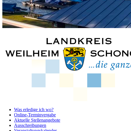
Was erledige ich wo?
Online-Terminvergabe
Aktuelle Stellenangebote
Ausschreibungen
Veranstaltungskalender