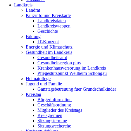
Landkreis
Landrat
Kurzinfo und Kreiskarte
Landkreisdaten
Landkreiswappen
Geschichte
Bildung
IT-Konzept
Energie und Klimaschutz
Gesundheit im Landkreis
Gesundheitsamt
Gesundheitsregion plus
Krankenhausversorung im Landkreis
Pflegestützpunkt Weilheim-Schongau
Heimatpflege
Jugend und Familie
Ganztagsbetreuung fuer Grundschulkinder
Kreistag
Bürgerinformation
Geschäftsordnung
Mitglieder des Kreistags
Kreisgremien
Sitzungstermine
Sitzungsrecherche