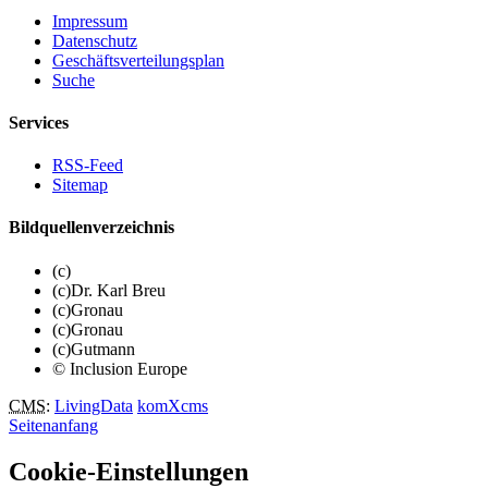
Impressum
Datenschutz
Geschäftsverteilungsplan
Suche
Services
RSS-Feed
Sitemap
Bildquellenverzeichnis
(c)
(c)Dr. Karl Breu
(c)Gronau
(c)Gronau
(c)Gutmann
© Inclusion Europe
CMS
:
LivingData
komXcms
Seitenanfang
Cookie-Einstellungen