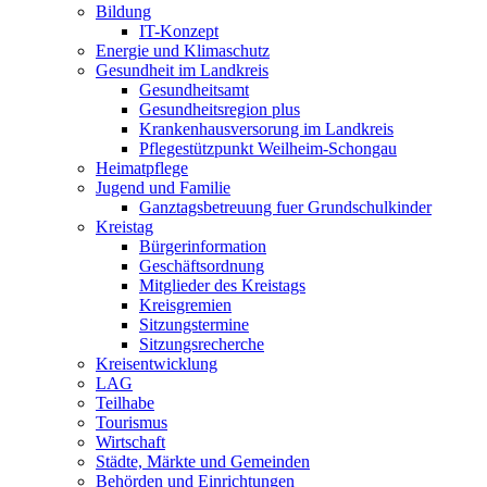
Bildung
IT-Konzept
Energie und Klimaschutz
Gesundheit im Landkreis
Gesundheitsamt
Gesundheitsregion plus
Krankenhausversorung im Landkreis
Pflegestützpunkt Weilheim-Schongau
Heimatpflege
Jugend und Familie
Ganztagsbetreuung fuer Grundschulkinder
Kreistag
Bürgerinformation
Geschäftsordnung
Mitglieder des Kreistags
Kreisgremien
Sitzungstermine
Sitzungsrecherche
Kreisentwicklung
LAG
Teilhabe
Tourismus
Wirtschaft
Städte, Märkte und Gemeinden
Behörden und Einrichtungen