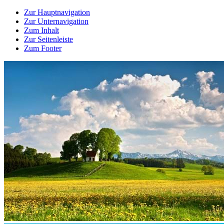
Zur Hauptnavigation
Zur Unternavigation
Zum Inhalt
Zur Seitenleiste
Zum Footer