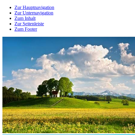
Zur Hauptnavigation
Zur Unternavigation
Zum Inhalt
Zur Seitenleiste
Zum Footer