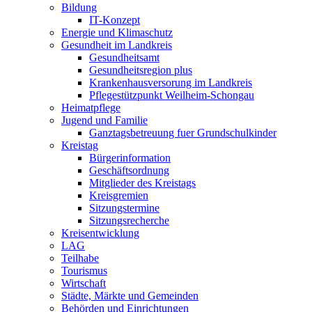
Bildung
IT-Konzept
Energie und Klimaschutz
Gesundheit im Landkreis
Gesundheitsamt
Gesundheitsregion plus
Krankenhausversorung im Landkreis
Pflegestützpunkt Weilheim-Schongau
Heimatpflege
Jugend und Familie
Ganztagsbetreuung fuer Grundschulkinder
Kreistag
Bürgerinformation
Geschäftsordnung
Mitglieder des Kreistags
Kreisgremien
Sitzungstermine
Sitzungsrecherche
Kreisentwicklung
LAG
Teilhabe
Tourismus
Wirtschaft
Städte, Märkte und Gemeinden
Behörden und Einrichtungen