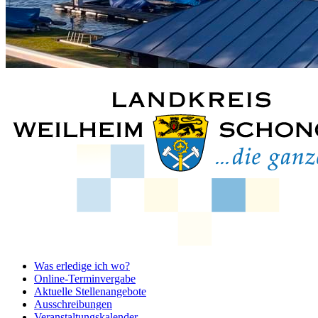
Was erledige ich wo?
Online-Terminvergabe
Aktuelle Stellenangebote
Ausschreibungen
Veranstaltungskalender