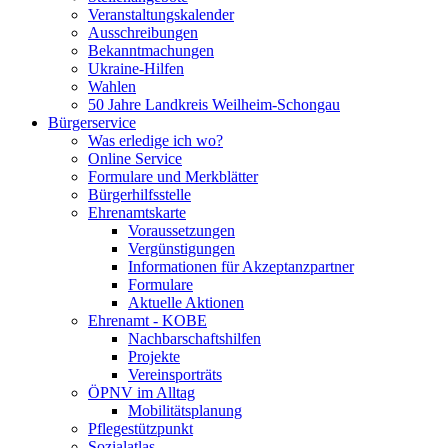
Veranstaltungskalender
Ausschreibungen
Bekanntmachungen
Ukraine-Hilfen
Wahlen
50 Jahre Landkreis Weilheim-Schongau
Bürgerservice
Was erledige ich wo?
Online Service
Formulare und Merkblätter
Bürgerhilfsstelle
Ehrenamtskarte
Voraussetzungen
Vergünstigungen
Informationen für Akzeptanzpartner
Formulare
Aktuelle Aktionen
Ehrenamt - KOBE
Nachbarschaftshilfen
Projekte
Vereinsporträts
ÖPNV im Alltag
Mobilitätsplanung
Pflegestützpunkt
Sozialatlas