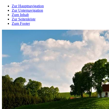
Zur Hauptnavigation
Zur Unternavigation
Zum Inhalt
Zur Seitenleiste
Zum Footer