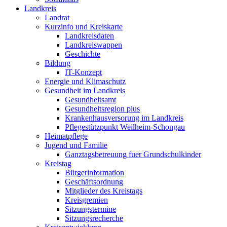
Landkreis
Landrat
Kurzinfo und Kreiskarte
Landkreisdaten
Landkreiswappen
Geschichte
Bildung
IT-Konzept
Energie und Klimaschutz
Gesundheit im Landkreis
Gesundheitsamt
Gesundheitsregion plus
Krankenhausversorung im Landkreis
Pflegestützpunkt Weilheim-Schongau
Heimatpflege
Jugend und Familie
Ganztagsbetreuung fuer Grundschulkinder
Kreistag
Bürgerinformation
Geschäftsordnung
Mitglieder des Kreistags
Kreisgremien
Sitzungstermine
Sitzungsrecherche