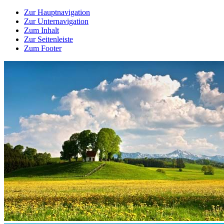
Zur Hauptnavigation
Zur Unternavigation
Zum Inhalt
Zur Seitenleiste
Zum Footer