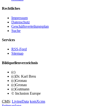
Rechtliches
Impressum
Datenschutz
Geschäftsverteilungsplan
Suche
Services
RSS-Feed
Sitemap
Bildquellenverzeichnis
(c)
(c)Dr. Karl Breu
(c)Gronau
(c)Gronau
(c)Gutmann
© Inclusion Europe
CMS
:
LivingData
komXcms
Seitenanfang