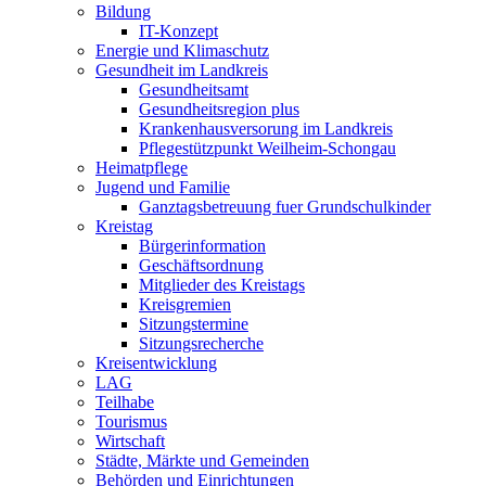
Bildung
IT-Konzept
Energie und Klimaschutz
Gesundheit im Landkreis
Gesundheitsamt
Gesundheitsregion plus
Krankenhausversorung im Landkreis
Pflegestützpunkt Weilheim-Schongau
Heimatpflege
Jugend und Familie
Ganztagsbetreuung fuer Grundschulkinder
Kreistag
Bürgerinformation
Geschäftsordnung
Mitglieder des Kreistags
Kreisgremien
Sitzungstermine
Sitzungsrecherche
Kreisentwicklung
LAG
Teilhabe
Tourismus
Wirtschaft
Städte, Märkte und Gemeinden
Behörden und Einrichtungen