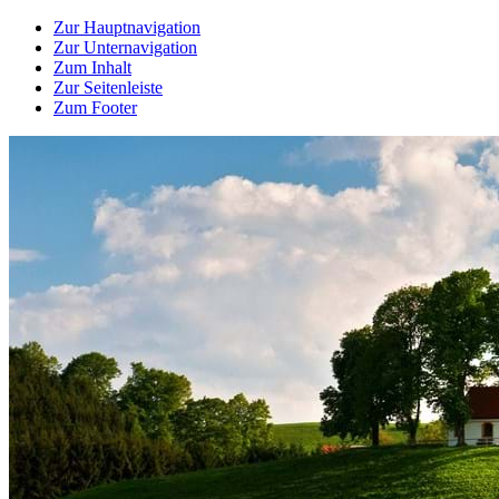
Zur Hauptnavigation
Zur Unternavigation
Zum Inhalt
Zur Seitenleiste
Zum Footer