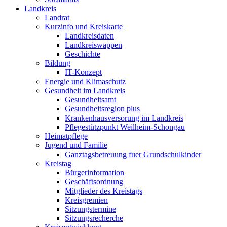
Landkreis
Landrat
Kurzinfo und Kreiskarte
Landkreisdaten
Landkreiswappen
Geschichte
Bildung
IT-Konzept
Energie und Klimaschutz
Gesundheit im Landkreis
Gesundheitsamt
Gesundheitsregion plus
Krankenhausversorung im Landkreis
Pflegestützpunkt Weilheim-Schongau
Heimatpflege
Jugend und Familie
Ganztagsbetreuung fuer Grundschulkinder
Kreistag
Bürgerinformation
Geschäftsordnung
Mitglieder des Kreistags
Kreisgremien
Sitzungstermine
Sitzungsrecherche