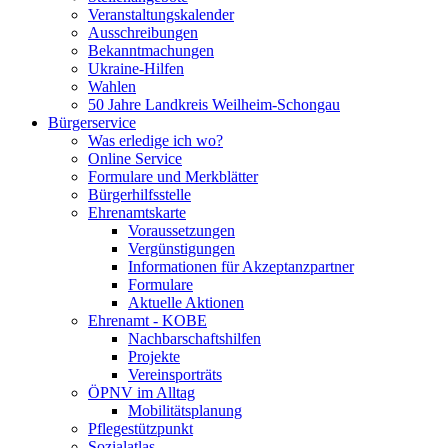
Veranstaltungskalender
Ausschreibungen
Bekanntmachungen
Ukraine-Hilfen
Wahlen
50 Jahre Landkreis Weilheim-Schongau
Bürgerservice
Was erledige ich wo?
Online Service
Formulare und Merkblätter
Bürgerhilfsstelle
Ehrenamtskarte
Voraussetzungen
Vergünstigungen
Informationen für Akzeptanzpartner
Formulare
Aktuelle Aktionen
Ehrenamt - KOBE
Nachbarschaftshilfen
Projekte
Vereinsporträts
ÖPNV im Alltag
Mobilitätsplanung
Pflegestützpunkt
Sozialatlas