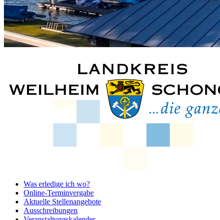
Was erledige ich wo?
Online-Terminvergabe
Aktuelle Stellenangebote
Ausschreibungen
Veranstaltungskalender