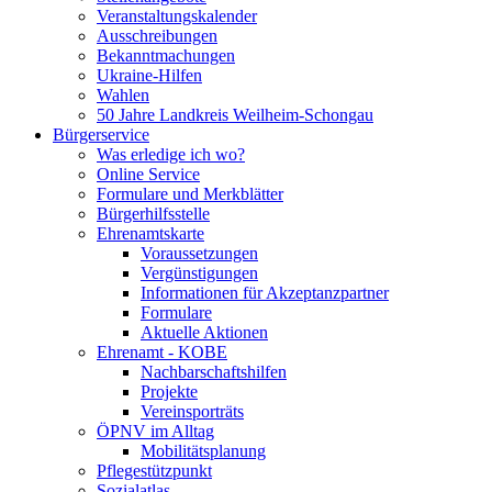
Veranstaltungskalender
Ausschreibungen
Bekanntmachungen
Ukraine-Hilfen
Wahlen
50 Jahre Landkreis Weilheim-Schongau
Bürgerservice
Was erledige ich wo?
Online Service
Formulare und Merkblätter
Bürgerhilfsstelle
Ehrenamtskarte
Voraussetzungen
Vergünstigungen
Informationen für Akzeptanzpartner
Formulare
Aktuelle Aktionen
Ehrenamt - KOBE
Nachbarschaftshilfen
Projekte
Vereinsporträts
ÖPNV im Alltag
Mobilitätsplanung
Pflegestützpunkt
Sozialatlas