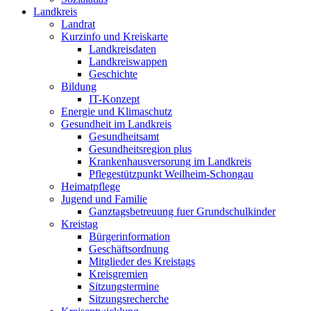
Landkreis
Landrat
Kurzinfo und Kreiskarte
Landkreisdaten
Landkreiswappen
Geschichte
Bildung
IT-Konzept
Energie und Klimaschutz
Gesundheit im Landkreis
Gesundheitsamt
Gesundheitsregion plus
Krankenhausversorung im Landkreis
Pflegestützpunkt Weilheim-Schongau
Heimatpflege
Jugend und Familie
Ganztagsbetreuung fuer Grundschulkinder
Kreistag
Bürgerinformation
Geschäftsordnung
Mitglieder des Kreistags
Kreisgremien
Sitzungstermine
Sitzungsrecherche