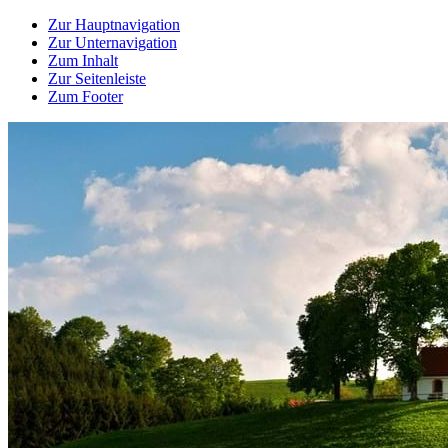
Zur Hauptnavigation
Zur Unternavigation
Zum Inhalt
Zur Seitenleiste
Zum Footer