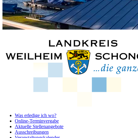
Was erledige ich wo?
Online-Terminvergabe
Aktuelle Stellenangebote
Ausschreibungen
Veranstaltungskalender