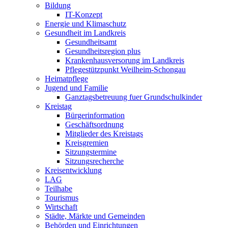
Bildung
IT-Konzept
Energie und Klimaschutz
Gesundheit im Landkreis
Gesundheitsamt
Gesundheitsregion plus
Krankenhausversorung im Landkreis
Pflegestützpunkt Weilheim-Schongau
Heimatpflege
Jugend und Familie
Ganztagsbetreuung fuer Grundschulkinder
Kreistag
Bürgerinformation
Geschäftsordnung
Mitglieder des Kreistags
Kreisgremien
Sitzungstermine
Sitzungsrecherche
Kreisentwicklung
LAG
Teilhabe
Tourismus
Wirtschaft
Städte, Märkte und Gemeinden
Behörden und Einrichtungen