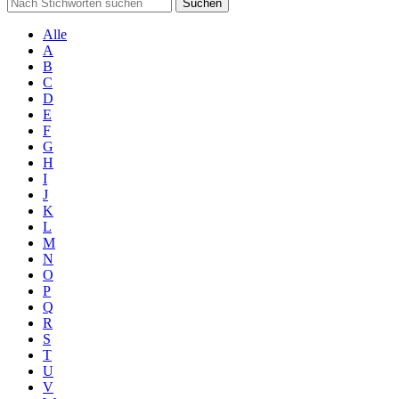
Suchen
Alle
A
B
C
D
E
F
G
H
I
J
K
L
M
N
O
P
Q
R
S
T
U
V