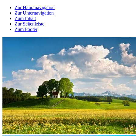
Zur Hauptnavigation
Zur Unternavigation
Zum Inhalt
Zur Seitenleiste
Zum Footer