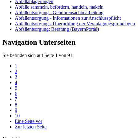
Abfallablagerungen
Abfälle sammeln, befördern, handeln, makeln
Abfallentsorgung - Gebührensachbearbeitung
Abfallentsorgung - Informationen zur Anschlusspflicht
Abfallentsorgung - Überprüfung der Veranlagungsgrundlagen
Abfallentsorgung; Beratung (BayernPortal)
Navigation Unterseiten
Sie befinden sich auf Seite 1 von 91.
1
2
3
4
5
6
7
8
9
10
Eine Seite vor
Zur letzten Seite