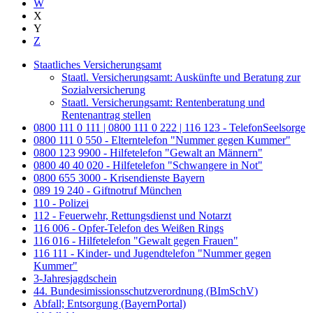
W
X
Y
Z
Staatliches Versicherungsamt
Staatl. Versicherungsamt: Auskünfte und Beratung zur
Sozialversicherung
Staatl. Versicherungsamt: Rentenberatung und
Rentenantrag stellen
0800 111 0 111 | 0800 111 0 222 | 116 123 - TelefonSeelsorge
0800 111 0 550 - Elterntelefon "Nummer gegen Kummer"
0800 123 9900 - Hilfetelefon "Gewalt an Männern"
0800 40 40 020 - Hilfetelefon "Schwangere in Not"
0800 655 3000 - Krisendienste Bayern
089 19 240 - Giftnotruf München
110 - Polizei
112 - Feuerwehr, Rettungsdienst und Notarzt
116 006 - Opfer-Telefon des Weißen Rings
116 016 - Hilfetelefon "Gewalt gegen Frauen"
116 111 - Kinder- und Jugendtelefon "Nummer gegen
Kummer"
3-Jahresjagdschein
44. Bundesimissionsschutzverordnung (BImSchV)
Abfall; Entsorgung (BayernPortal)