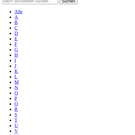
Suchen
Alle
A
B
C
D
E
F
G
H
I
J
K
L
M
N
O
P
Q
R
S
T
U
V