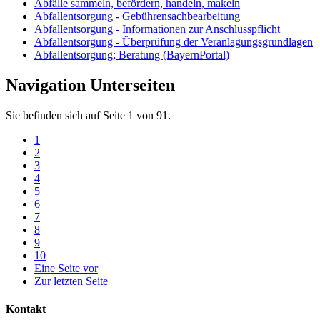
Abfälle sammeln, befördern, handeln, makeln
Abfallentsorgung - Gebührensachbearbeitung
Abfallentsorgung - Informationen zur Anschlusspflicht
Abfallentsorgung - Überprüfung der Veranlagungsgrundlagen
Abfallentsorgung; Beratung (BayernPortal)
Navigation Unterseiten
Sie befinden sich auf Seite 1 von 91.
1
2
3
4
5
6
7
8
9
10
Eine Seite vor
Zur letzten Seite
Kontakt