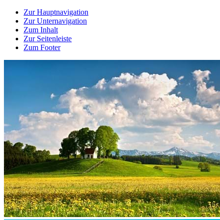
Zur Hauptnavigation
Zur Unternavigation
Zum Inhalt
Zur Seitenleiste
Zum Footer