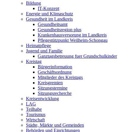
Bildung
IT-Konzept
Energie und Klimaschutz
Gesundheit im Landkreis
Gesundheitsamt
Gesundheitsregion plus
Krankenhausversorung im Landkreis
Pflegestützpunkt Weilheim-Schongau
Heimatpflege
Jugend und Familie
Ganztagsbetreuung fuer Grundschulkinder
Kreistag
Bürgerinformation
Geschäftsordnung
Mitglieder des Kreistags
Kreisgremien
Sitzungstermine
Sitzungsrecherche
Kreisentwicklung
LAG
Teilhabe
Tourismus
Wirtschaft
Städte, Märkte und Gemeinden
Behörden und Einrichtungen