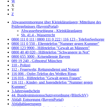
W
X
Y
Z
Abwasserentsorgung über Kleinkläranlagen; Mitteilung des
Prüfergebnisses (BayernPortal)
Abwasserbeseitigung - Kleinkläranlagen
Sb. 41.4 - Wasserrecht
0800 111 0 111 | 0800 111 0 222 | 116 123 - TelefonSeelsorge
0800 111 0 550 - Elterntelefon "Nummer gegen Kummer"
0800 123 9900 - Hilfetelefon "Gewalt an Männern"
0800 40 40 020 - Hilfetelefon "Schwangere in Not"
0800 655 3000 - Krisendienste Bayern
089 19 240 - Giftnotruf München
110 - Polizei
112 - Feuerwehr, Rettungsdienst und Notarzt
116 006 - Opfer-Telefon des Weißen Rings
116 016 - Hilfetelefon "Gewalt gegen Frauen"
116 111 - Kinder- und Jugendtelefon "Nummer gegen
Kummer"
3-Jahresjagdschein
44. Bundesimissionsschutzverordnung (BImSchV)
Abfall; Entsorgung (BayernPortal)
Abfallablagerungen