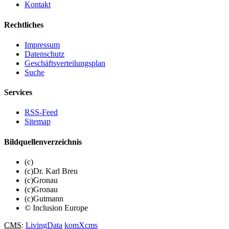
Kontakt
Rechtliches
Impressum
Datenschutz
Geschäftsverteilungsplan
Suche
Services
RSS-Feed
Sitemap
Bildquellenverzeichnis
(c)
(c)Dr. Karl Breu
(c)Gronau
(c)Gronau
(c)Gutmann
© Inclusion Europe
CMS
:
LivingData
komXcms