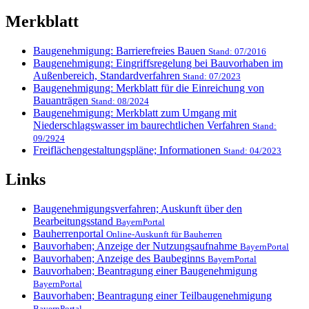
Merkblatt
Baugenehmigung: Barrierefreies Bauen
Stand: 07/2016
Baugenehmigung: Eingriffsregelung bei Bauvorhaben im
Außenbereich, Standardverfahren
Stand: 07/2023
Baugenehmigung: Merkblatt für die Einreichung von
Bauanträgen
Stand: 08/2024
Baugenehmigung: Merkblatt zum Umgang mit
Niederschlagswasser im baurechtlichen Verfahren
Stand:
09/2924
Freiflächengestaltungspläne; Informationen
Stand: 04/2023
Links
Baugenehmigungsverfahren; Auskunft über den
Bearbeitungsstand
BayernPortal
Bauherrenportal
Online-Auskunft für Bauherren
Bauvorhaben; Anzeige der Nutzungsaufnahme
BayernPortal
Bauvorhaben; Anzeige des Baubeginns
BayernPortal
Bauvorhaben; Beantragung einer Baugenehmigung
BayernPortal
Bauvorhaben; Beantragung einer Teilbaugenehmigung
BayernPortal