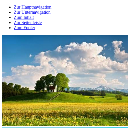
Zur Hauptnavigation
Zur Unternavigation
Zum Inhalt
Zur Seitenleiste
Zum Footer