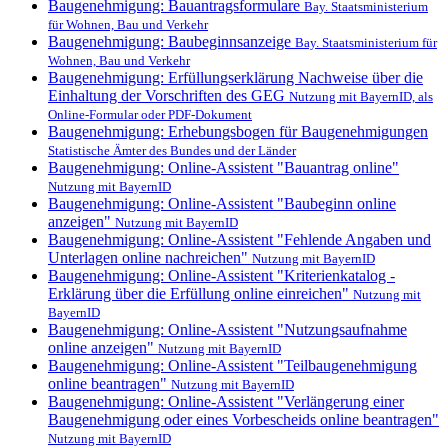
Baugenehmigung: Bauantragsformulare
Bay. Staatsministerium
für Wohnen, Bau und Verkehr
Baugenehmigung: Baubeginnsanzeige
Bay. Staatsministerium für
Wohnen, Bau und Verkehr
Baugenehmigung: Erfüllungserklärung Nachweise über die
Einhaltung der Vorschriften des GEG
Nutzung mit BayernID, als
Online-Formular oder PDF-Dokument
Baugenehmigung: Erhebungsbogen für Baugenehmigungen
Statistische Ämter des Bundes und der Länder
Baugenehmigung: Online-Assistent "Bauantrag online"
Nutzung mit BayernID
Baugenehmigung: Online-Assistent "Baubeginn online
anzeigen"
Nutzung mit BayernID
Baugenehmigung: Online-Assistent "Fehlende Angaben und
Unterlagen online nachreichen"
Nutzung mit BayernID
Baugenehmigung: Online-Assistent "Kriterienkatalog -
Erklärung über die Erfüllung online einreichen"
Nutzung mit
BayernID
Baugenehmigung: Online-Assistent "Nutzungsaufnahme
online anzeigen"
Nutzung mit BayernID
Baugenehmigung: Online-Assistent "Teilbaugenehmigung
online beantragen"
Nutzung mit BayernID
Baugenehmigung: Online-Assistent "Verlängerung einer
Baugenehmigung oder eines Vorbescheids online beantragen"
Nutzung mit BayernID