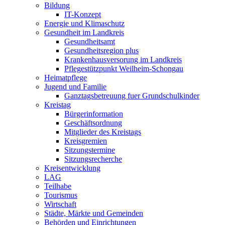
Bildung
IT-Konzept
Energie und Klimaschutz
Gesundheit im Landkreis
Gesundheitsamt
Gesundheitsregion plus
Krankenhausversorung im Landkreis
Pflegestützpunkt Weilheim-Schongau
Heimatpflege
Jugend und Familie
Ganztagsbetreuung fuer Grundschulkinder
Kreistag
Bürgerinformation
Geschäftsordnung
Mitglieder des Kreistags
Kreisgremien
Sitzungstermine
Sitzungsrecherche
Kreisentwicklung
LAG
Teilhabe
Tourismus
Wirtschaft
Städte, Märkte und Gemeinden
Behörden und Einrichtungen