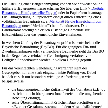
Die Erteilung einer Baugenehmigung können Sie entweder online
(nähere Erläuterungen hierzu erhalten Sie über den Link >
Digitaler
Bauantrag - Häufig gestellte Fragen
) oder in Papierform beantragen.
Die Antragstellung in Papierform erfolgt durch Einreichung eines
vollständigen Bauantrags (s. a.
Merkblatt für die Einreichung von
Bauanträgen
unter "Merkblatt"') beim Landratsamt. Das
Landratsamt beteiligt die örtlich zuständige Gemeinde zur
Entscheidung über das gemeindliche Einvernehmen.
In welchem Umfang der Bauantrag zu prüfen ist, entscheidet die
Bayerische Bauordnung (BayBO). Für die gängigen Ein- und
Zweifamilienhäuser oder vergleichbare Bauwerke sieht die BayBO
in der Regel das vereinfachte Genehmigungsverfahren vor.
Lediglich Sonderbauten werden in vollem Umfang geprüft.
Für das vereinfachten Genehmigungsverfahren sieht der
Gesetzgeber nur eine stark eingeschränkte Prüfung vor. Dabei
handelt es sich um besonders wichtige Anforderungen wie
beispielsweise
die bauplanungrechtliche Zulässigkeit des Vorhabens (z.B. ob
es sich im nicht überplanten Innenbereich in die umgebende
Bebauung einfügt),
seine Übereinstimmung mit örtlichen Bauvorschriften wie
z.B. einer Gestaltungssatzung und dem Abstandsflächenrecht.