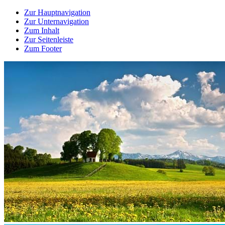
Zur Hauptnavigation
Zur Unternavigation
Zum Inhalt
Zur Seitenleiste
Zum Footer