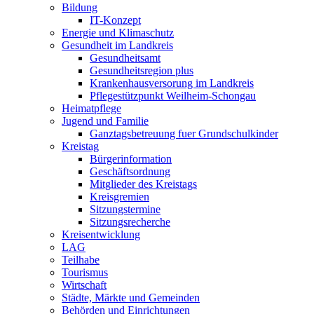
Bildung
IT-Konzept
Energie und Klimaschutz
Gesundheit im Landkreis
Gesundheitsamt
Gesundheitsregion plus
Krankenhausversorung im Landkreis
Pflegestützpunkt Weilheim-Schongau
Heimatpflege
Jugend und Familie
Ganztagsbetreuung fuer Grundschulkinder
Kreistag
Bürgerinformation
Geschäftsordnung
Mitglieder des Kreistags
Kreisgremien
Sitzungstermine
Sitzungsrecherche
Kreisentwicklung
LAG
Teilhabe
Tourismus
Wirtschaft
Städte, Märkte und Gemeinden
Behörden und Einrichtungen